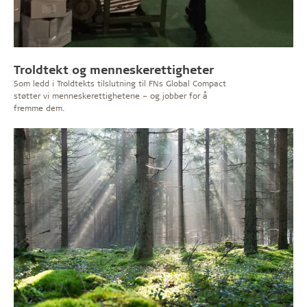
Troldtekt og menneskerettigheter
Som ledd i Troldtekts tilslutning til FNs Global Compact
støtter vi menneskerettighetene – og jobber for å
fremme dem.