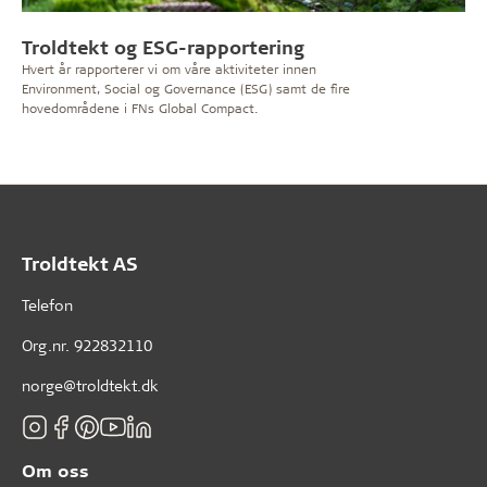
Troldtekt og ESG-rapportering
Hvert år rapporterer vi om våre aktiviteter innen
Environment, Social og Governance (ESG) samt de fire
hovedområdene i FNs Global Compact.
Troldtekt AS
Telefon
Org.nr. 922832110
norge@troldtekt.dk
Om oss