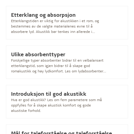
Etterklang og absorpsjon
Etterklangstiden er viktig for akustikken i et rom, og
bestemmes av de valgte materialenes evne til å
absorbere lyd. Akustikk bør tenkes inn allerede i
byggefasen.
Ulike absorbenttyper
Forskjellige typer absorbenter bidrar til en velbalansert
etterklangstid, som igjen bidrar til å skape god
romakustikk og høy lydkomfort. Les om lydabsorbenter
her.
Introduksjon til god akustikk
Hva er god akustikk? Les om fem parametere som må
oppfylles for å skape akustisk komfort og gode
akustiske forhold.
Mål for taleforståelse og taleforståelse