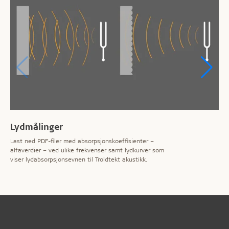
Lydmålinger
Last ned PDF-filer med absorpsjonskoeffisienter –
alfaverdier – ved ulike frekvenser samt lydkurver som
viser lydabsorpsjonsevnen til Troldtekt akustikk.