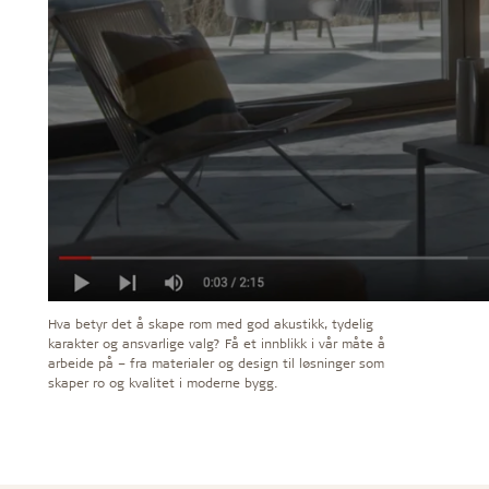
Hva betyr det å skape rom med god akustikk, tydelig
karakter og ansvarlige valg? Få et innblikk i vår måte å
arbeide på – fra materialer og design til løsninger som
skaper ro og kvalitet i moderne bygg.