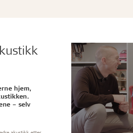
kustikk
derne hjem,
ustikken.
ene – selv
edre akustikk etter