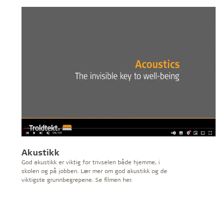
Akustikk
God akustikk er viktig for trivselen både hjemme, i
skolen og på jobben. Lær mer om god akustikk og de
viktigste grunnbegrepene. Se filmen her.