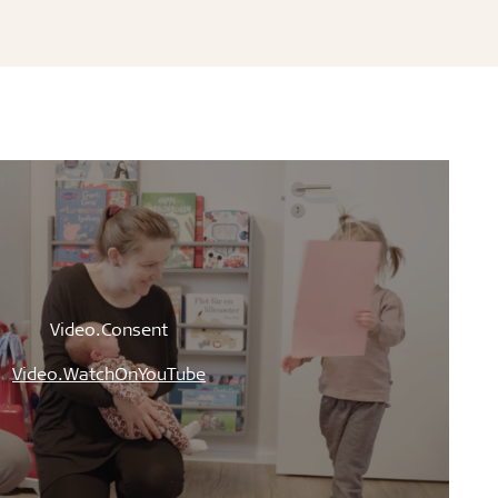
Video.Consent
Video.WatchOnYouTube