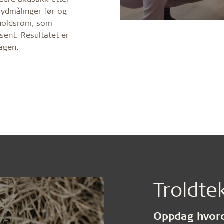
lydmålinger før og
pholdsrom, som
sent. Resultatet er
dagen.
Troldt
Oppdag hvor