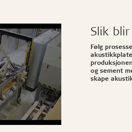
Slik blir
Følg prosesse
akustikkplate
produksjonen
og sement me
skape akusti