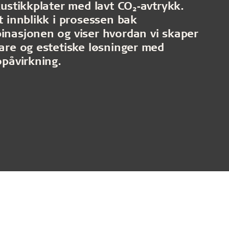
kustikkplater med lavt CO₂‑avtrykk.
t innblikk i prosessen bak
inasjonen og viser hvordan vi skaper
are og estetiske løsninger med
øpåvirkning.