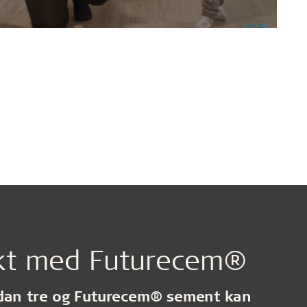
ekt med Futurecem®
dan tre og Futurecem® sement kan