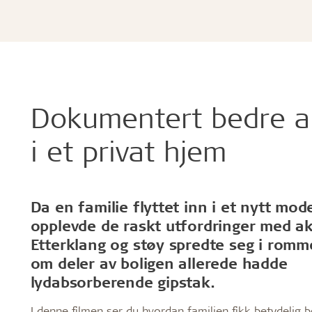
Dokumentert bedre a
i et privat hjem
Da en familie flyttet inn i et nytt mo
opplevde de raskt utfordringer med ak
Etterklang og støy spredte seg i romm
om deler av boligen allerede hadde
lydabsorberende gipstak.
I denne filmen ser du hvordan familien fikk betydelig b