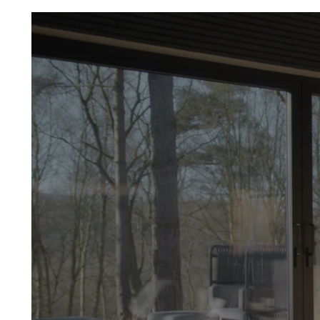
Troldtekt
Tilbehør
Skruer
Maling
Inspeksjonsluke
Beslag