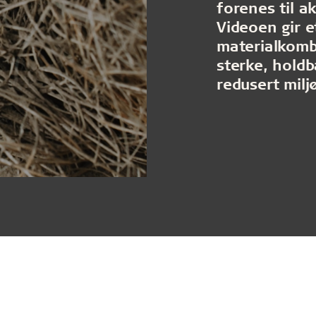
forenes til a
Videoen gir e
materialkomb
sterke, holdb
redusert milj