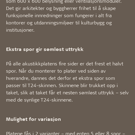
som 600 x 600 belysning eller ventilasjonsmoduler.
Det gir arkitekter og byggherrer frihet til å skape
funksjonelle innredninger som fungerer i alt fra
kontorer og utdanningsmiljøer til kulturbygg og
institusjoner.
Ekstra spor gir sømløst uttrykk
På alle akustikkplatens fire sider er det frest et halvt
spor. Når du monterer to plater ved siden av
hverandre, dannes det derfor et ekstra spor som
passer til T24-skinnen. Skinnene blir trukket opp i
taket, slik at taket får et nesten sømløst uttrykk – selv
med de synlige T24-skinnene.
Mulighet for variasjon
Platene fås i 2 varianter – med enten 5 eller 8 spor –