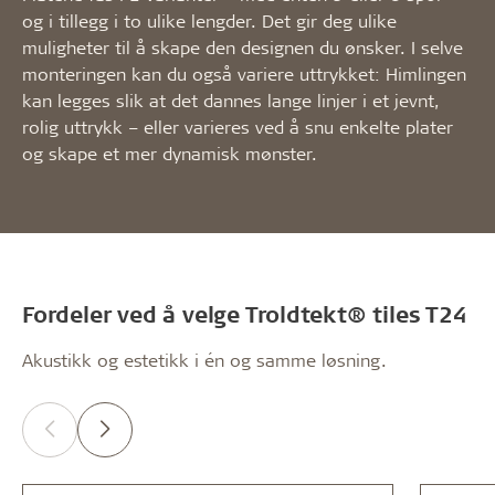
og i tillegg i to ulike lengder. Det gir deg ulike
muligheter til å skape den designen du ønsker. I selve
monteringen kan du også variere uttrykket: Himlingen
kan legges slik at det dannes lange linjer i et jevnt,
rolig uttrykk – eller varieres ved å snu enkelte plater
og skape et mer dynamisk mønster.
Fordeler ved å velge Troldtekt® tiles T24
Akustikk og estetikk i én og samme løsning.