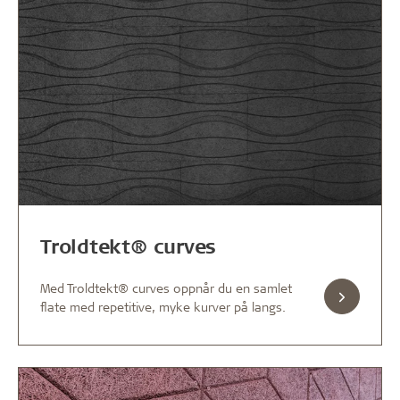
Troldtekt® curves
Med Troldtekt® curves oppnår du en samlet
flate med repetitive, myke kurver på langs.