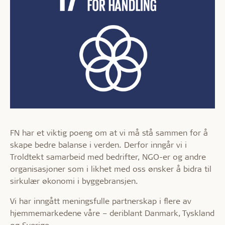
FN har et viktig poeng om at vi må stå sammen for å
skape bedre balanse i verden. Derfor inngår vi i
Troldtekt samarbeid med bedrifter, NGO-er og andre
organisasjoner som i likhet med oss ønsker å bidra til
sirkulær økonomi i byggebransjen.
Vi har inngått meningsfulle partnerskap i flere av
hjemmemarkedene våre – deriblant Danmark, Tyskland
og Sverige.