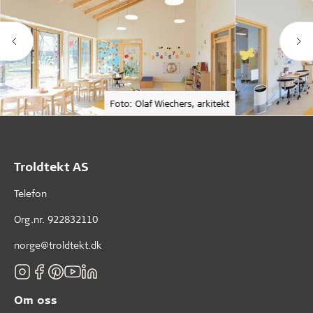
Foto: Olaf Wiechers, arkitekt
Troldtekt AS
Telefon
Org.nr. 922832110
norge@troldtekt.dk
Om oss