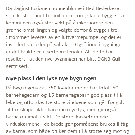
Da daginstitusjonen Sonnenblume i Bad Bederkesa,
som koster rundt tre millioner euro, skulle bygges, la
kommunen også stor vekt på å inkorporere den
grønne omstillingen og valgte derfor å bygge i tre.
Strømmen leveres av en luftvarmepumpe, og det er
installert solceller på saltaket. Også inne i bygningen
er det brukt sertifiserte materialer. Alt dette har
resultert i at den nye bygningen har blitt DGNB Gull-
sertifisert.
Mye plass i den lyse nye bygningen
På bygningens ca. 750 kvadratmeter har totalt 50
barnehagebarn og 15 barnehagebarn god plass til å
leke og utforske. De store vinduene som går fra gulv
til tak slipper ikke bare inn mye lys, men gir også
barna optimal utsikt. De store, kasseformede
vinduskarmene i de brede gangområdene brukes flittig
av barna, som både bruker dem til å støtte seg mot og