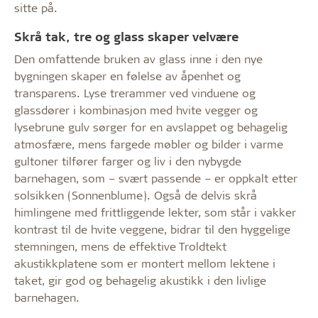
sitte på.
Skrå tak, tre og glass skaper velvære
Den omfattende bruken av glass inne i den nye
bygningen skaper en følelse av åpenhet og
transparens. Lyse trerammer ved vinduene og
glassdører i kombinasjon med hvite vegger og
lysebrune gulv sørger for en avslappet og behagelig
atmosfære, mens fargede møbler og bilder i varme
gultoner tilfører farger og liv i den nybygde
barnehagen, som – svært passende – er oppkalt etter
solsikken (Sonnenblume). Også de delvis skrå
himlingene med frittliggende lekter, som står i vakker
kontrast til de hvite veggene, bidrar til den hyggelige
stemningen, mens de effektive Troldtekt
akustikkplatene som er montert mellom lektene i
taket, gir god og behagelig akustikk i den livlige
barnehagen.