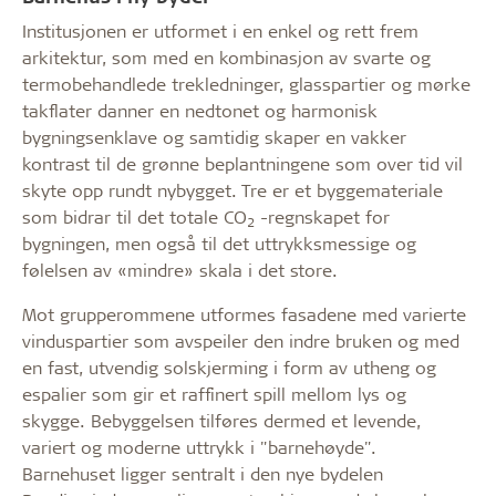
Institusjonen er utformet i en enkel og rett frem
arkitektur, som med en kombinasjon av svarte og
termobehandlede trekledninger, glasspartier og mørke
takflater danner en nedtonet og harmonisk
bygningsenklave og samtidig skaper en vakker
kontrast til de grønne beplantningene som over tid vil
skyte opp rundt nybygget. Tre er et byggemateriale
som bidrar til det totale CO
-regnskapet for
2
bygningen, men også til det uttrykksmessige og
følelsen av «mindre» skala i det store.
Mot grupperommene utformes fasadene med varierte
vinduspartier som avspeiler den indre bruken og med
en fast, utvendig solskjerming i form av utheng og
espalier som gir et raffinert spill mellom lys og
skygge. Bebyggelsen tilføres dermed et levende,
variert og moderne uttrykk i "barnehøyde".
Barnehuset ligger sentralt i den nye bydelen