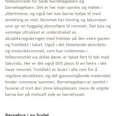
fellesområde for både barnehagebarn og
barnehagebarn. Det er her man samles og møtes i
yttertimene, og også her kan barna hjelpe til med
anretning av mat. Rommet har himling og takvinduer
som gir en hyggelig atmosfære til rommet. Det lyse og
vennlige uttrykket er understreket av
akustikkreguleringen med trelister på den indre gavlen
og Troldtekt i taket. Også i det tilstøtende aktivitets-
og motorikkrommet, som kan innlemmes i
fellesrommet via doble dører, er taket ført til tak med
takvindu. Her er det også blitt plass til en hems i det
høye rommet. Troldtekt er brukt i alle rom for å
regulere akustikken, og det gjennomgående materialet
binder rommene sammen. Barnehagebarn er samlet i
husene ut mot den store lekeplassen, mens de yngste
barna bor på motsatt side av barnehuset.
Barnehus i ny bydel