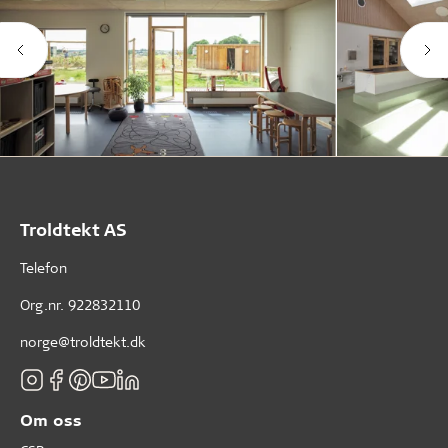
Troldtekt AS
Telefon
Org.nr. 922832110
norge@troldtekt.dk
Om oss