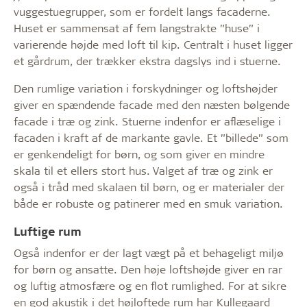
vuggestuegrupper, som er fordelt langs facaderne.
Huset er sammensat af fem langstrakte ”huse” i
varierende højde med loft til kip. Centralt i huset ligger
et gårdrum, der trækker ekstra dagslys ind i stuerne.
Den rumlige variation i forskydninger og loftshøjder
giver en spændende facade med den næsten bølgende
facade i træ og zink. Stuerne indenfor er aflæselige i
facaden i kraft af de markante gavle. Et ”billede” som
er genkendeligt for børn, og som giver en mindre
skala til et ellers stort hus. Valget af træ og zink er
også i tråd med skalaen til børn, og er materialer der
både er robuste og patinerer med en smuk variation.
Luftige rum
Også indenfor er der lagt vægt på et behageligt miljø
for børn og ansatte. Den høje loftshøjde giver en rar
og luftig atmosfære og en flot rumlighed. For at sikre
en god akustik i det højloftede rum har Kullegaard