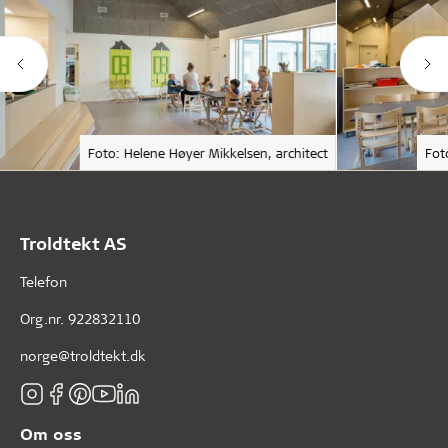
Foto: Helene Høyer Mikkelsen, architect
Fot
Troldtekt AS
Telefon
Org.nr. 922832110
norge@troldtekt.dk
Om oss