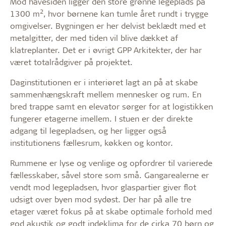
Mod havesiden ligger den store grønne legeplads på
2
1300 m
, hvor børnene kan tumle året rundt i trygge
omgivelser. Bygningen er her delvist beklædt med et
metalgitter, der med tiden vil blive dækket af
klatreplanter. Det er i øvrigt GPP Arkitekter, der har
været totalrådgiver på projektet.
Daginstitutionen er i interiøret lagt an på at skabe
sammenhængskraft mellem mennesker og rum. En
bred trappe samt en elevator sørger for at logistikken
fungerer etagerne imellem. I stuen er der direkte
adgang til legepladsen, og her ligger også
institutionens fællesrum, køkken og kontor.
Rummene er lyse og venlige og opfordrer til varierede
fællesskaber, såvel store som små. Gangarealerne er
vendt mod legepladsen, hvor glaspartier giver flot
udsigt over byen mod sydøst. Der har på alle tre
etager været fokus på at skabe optimale forhold med
god akustik og godt indeklima for de cirka 70 børn og