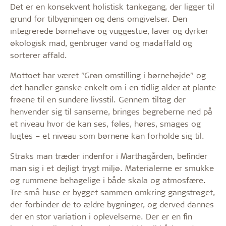
Det er en konsekvent holistisk tankegang, der ligger til
grund for tilbygningen og dens omgivelser. Den
integrerede børnehave og vuggestue, laver og dyrker
økologisk mad, genbruger vand og madaffald og
sorterer affald.
Mottoet har været ”Grøn omstilling i børnehøjde” og
det handler ganske enkelt om i en tidlig alder at plante
frøene til en sundere livsstil. Gennem tiltag der
henvender sig til sanserne, bringes begreberne ned på
et niveau hvor de kan ses, føles, høres, smages og
lugtes – et niveau som børnene kan forholde sig til.
Straks man træder indenfor i Marthagården, befinder
man sig i et dejligt trygt miljø. Materialerne er smukke
og rummene behagelige i både skala og atmosfære.
Tre små huse er bygget sammen omkring gangstrøget,
der forbinder de to ældre bygninger, og derved dannes
der en stor variation i oplevelserne. Der er en fin