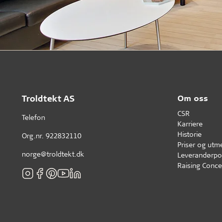
Troldtekt AS
Om oss
CSR
Telefon
Karriere
Historie
Org.nr. 922832110
Priser og utm
norge@troldtekt.dk
Leverandørpol
Raising Conce