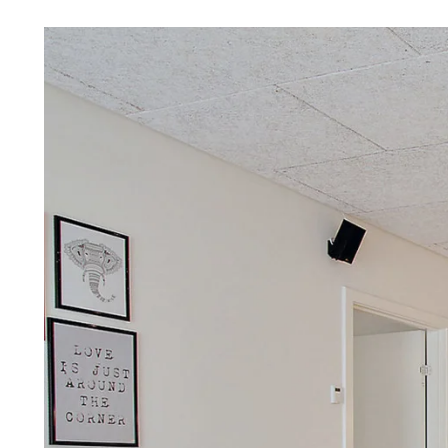
Troldtekt
Tilbehør
Skruer
Maling
Inspeksjonsluke
Beslag