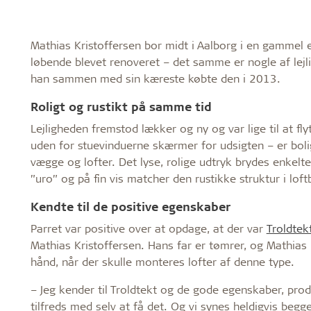
Mathias Kristoffersen bor midt i Aalborg i en gammel
løbende blevet renoveret – det samme er nogle af lejl
han sammen med sin kæreste købte den i 2013.
Roligt og rustikt på samme tid
Lejligheden fremstod lækker og ny og var lige til at fly
uden for stuevinduerne skærmer for udsigten – er bolig
vægge og lofter. Det lyse, rolige udtryk brydes enkelte 
”uro” og på fin vis matcher den rustikke struktur i lof
Kendte til de positive egenskaber
Parret var positive over at opdage, at der var
Troldtek
Mathias Kristoffersen. Hans far er tømrer, og Mathias
hånd, når der skulle monteres lofter af denne type.
– Jeg kender til Troldtekt og de gode egenskaber, produ
tilfreds med selv at få det. Og vi synes heldigvis beg