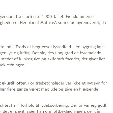
 ejendom fra starten af 1900-tallet. Ejendommen er
ighederne. Heriblandt Mathias’, som stod nyrenoveret, da
tte ind i. Trods et begrænset lysindfald – en bygning lige
en lys og luftig. Det skyldes i høj grad de hvidmalede
steder af klinkegulve og skifergrå facader, der giver lidt
tbeklædningen.
t akustiklofter
. For træbetonplader var ikke et nyt syn for
 har flere gange været med ude og give en hjælpende
ktet har i forhold til lydabsorbering. Derfor var jeg godt
ge, det er pænt, siger han om loftbeklædningen, der går