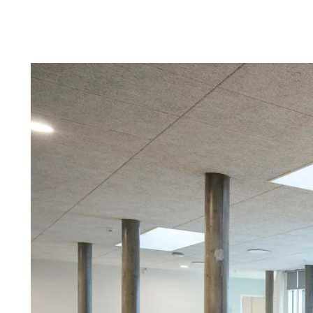
Troldtekt
Tilbehør
Skruer
Maling
Inspeksjonsluke
Beslag