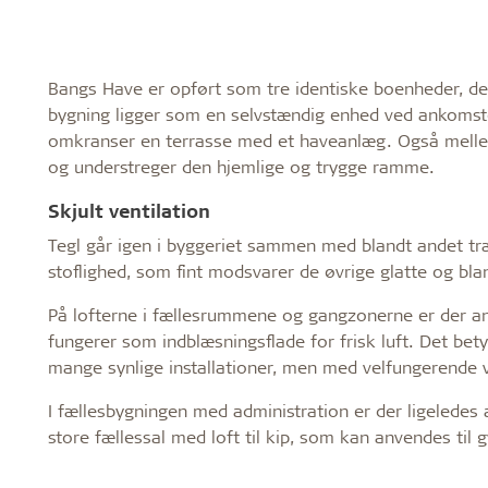
Bangs Have er opført som tre identiske boenheder, d
bygning ligger som en selvstændig enhed ved ankomst
omkranser en terrasse med et haveanlæg. Også melle
og understreger den hjemlige og trygge ramme.
Skjult ventilation
Tegl går igen i byggeriet sammen med blandt andet træ
stoflighed, som fint modsvarer de øvrige glatte og blan
På lofterne i fællesrummene og gangzonerne er der 
fungerer som indblæsningsflade for frisk luft. Det bet
mange synlige installationer, men med velfungerende v
I fællesbygningen med administration er der ligeledes 
store fællessal med loft til kip, som kan anvendes til 