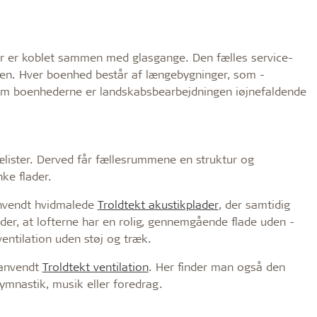
er er koblet sammen med glasgange. Den fælles service­
en. Hver boenhed består af længebygninger, som ­
m boenhederne er landskabsbearbejdningen iøjnefaldende
­lister. Derved får fællesrummene en struktur og
ke flader.
anvendt hvidmalede
Troldtekt akustikplader
, der samtidig
yder, at lofterne har en rolig, gennemgående flade uden ­
entilation uden støj og træk.
­anvendt
Troldtekt ventilation
. Her finder man også den
gymnastik, musik eller foredrag.