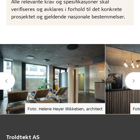
Alle relevante krav og spesifikasjoner skal
verifiseres og avklares i forhold til det konkrete
prosjektet og gjeldende nasjonale bestemmelser.
Foto: Helene Høyer Mikkelsen, architect
Fot
Troldtekt AS