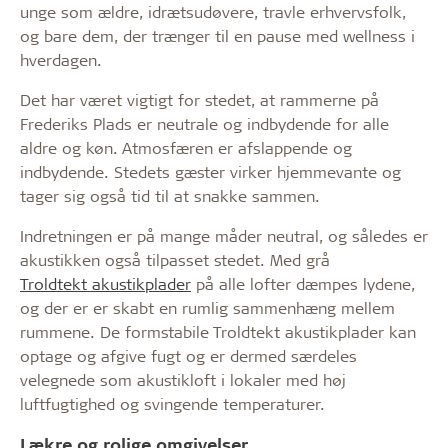
unge som ældre, idrætsudøvere, travle erhvervsfolk,
og bare dem, der trænger til en pause med wellness i
hverdagen.
Det har været vigtigt for stedet, at rammerne på
Frederiks Plads er neutrale og indbydende for alle
aldre og køn. Atmosfæren er afslappende og
indbydende. Stedets gæster virker hjemmevante og
tager sig også tid til at snakke sammen.
Indretningen er på mange måder neutral, og således er
akustikken også tilpasset stedet. Med grå
Troldtekt akustikplader
på alle lofter dæmpes lydene,
og der er er skabt en rumlig sammenhæng mellem
rummene. De formstabile Troldtekt akustikplader kan
optage og afgive fugt og er dermed særdeles
velegnede som akustikloft i lokaler med høj
luftfugtighed og svingende temperaturer.
Lækre og rolige omgivelser