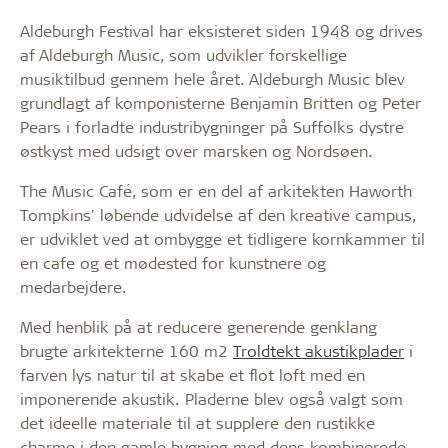
Aldeburgh Festival har eksisteret siden 1948 og drives
af Aldeburgh Music, som udvikler forskellige
musiktilbud gennem hele året. Aldeburgh Music blev
grundlagt af komponisterne Benjamin Britten og Peter
Pears i forladte industribygninger på Suffolks dystre
østkyst med udsigt over marsken og Nordsøen.
The Music Café, som er en del af arkitekten Haworth
Tompkins' løbende udvidelse af den kreative campus,
er udviklet ved at ombygge et tidligere kornkammer til
en cafe og et mødested for kunstnere og
medarbejdere.
Med henblik på at reducere generende genklang
brugte arkitekterne 160 m2
Troldtekt akustikplader
i
farven lys natur til at skabe et flot loft med en
imponerende akustik. Pladerne blev også valgt som
det ideelle materiale til at supplere den rustikke
charme i den gamle bygning med dens kombinerede