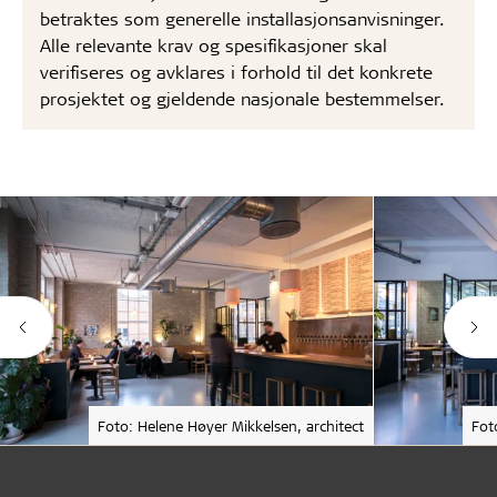
betraktes som generelle installasjonsanvisninger.
Alle relevante krav og spesifikasjoner skal
verifiseres og avklares i forhold til det konkrete
prosjektet og gjeldende nasjonale bestemmelser.
Foto: Helene Høyer Mikkelsen, architect
Fot