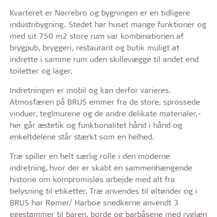
Kvarteret er Nørrebro og bygningen er en tidligere
industribygning. Stedet har huset mange funktioner og
med sit 750 m2 store rum var kombinationen af
brygpub, bryggeri, restaurant og butik muligt at
indrette i samme rum uden skillevægge til andet end
toiletter og lager.
Indretningen er mobil og kan derfor varieres.
Atmosfæren på BRUS emmer fra de store, sprossede
vinduer, teglmurene og de andre delikate materialer,-
her går æstetik og funktionalitet hånd i hånd og
enkeltdelene står stærkt som en helhed.
Træ spiller en helt særlig rolle i den moderne
indretning, hvor der er skabt en sammenhængende
historie om kompromisløs arbejde med alt fra
belysning til etiketter. Træ anvendes til øltønder og i
BRUS har Rømer/ Harboe snedkerne anvendt 3
egestammer til baren, borde og barbåsene med ryglæn