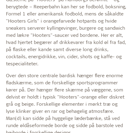
berygtede – Reeperbahn kan her se fodbold, boksning,
Formel 1 eller amerikansk fodbold, mens de såkaldte
"Hooters Girls" i orangefarvede hotpants og hvide
sneakers serverer kyllingevinger, burgere og sandwich
med lækre "Hooters"-saucer ved bordene. Her er alt,
hvad hjertet begærer af drikkevarer fra kold øl fra fad,
på flaske eller kande samt diverse long drinks,
cocktails, energidrikke, vin, cider, shots og kaffe- og
tespecialiteter.
Over den store centrale bardisk hænger flere enorme
fladskærme, som de forskellige sportsprogrammer
kører på. Der hænger flere skærme på væggene, som
delvist er holdt i typisk "Hooters"-orange eller diskret
grå og beige. Forskellige elementer i mørkt træ og
lyse klinker giver en rar og behagelig atmosfære.
Man(d) kan sidde på hyggelige læderbænke, stå ved
runde øldåseformede borde og sidde på barstole ved
højborde i forskellige designs.