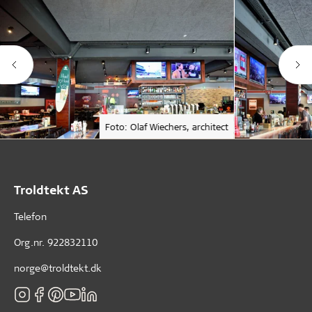
Foto: Olaf Wiechers, architect
Troldtekt AS
Telefon
Org.nr. 922832110
norge@troldtekt.dk