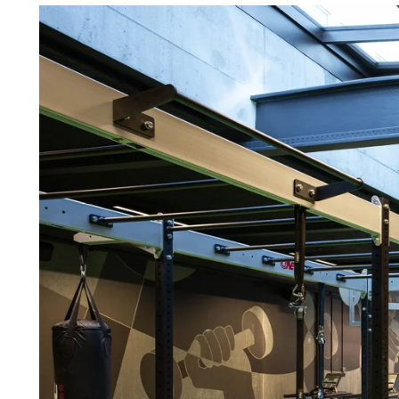
Troldtekt
Tilbehør
Skruer
Maling
Inspeksjonsluke
Beslag