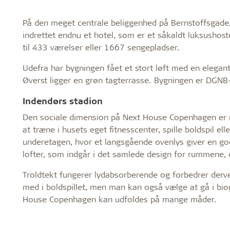
På den meget centrale beliggenhed på Bernstoffsgade, 
indrettet endnu et hotel, som er et såkaldt luksushost
til 433 værelser eller 1667 sengepladser.
Udefra har bygningen fået et stort løft med en eleg
Øverst ligger en grøn tagterrasse. Bygningen er DGNB-c
Indendørs stadion
Den sociale dimension på Next House Copenhagen er 
at træne i husets eget fitnesscenter, spille boldspil ell
underetagen, hvor et langsgående ovenlys giver en go
lofter, som indgår i det samlede design for rummene,
Troldtekt fungerer lydabsorberende og forbedrer der
med i boldspillet, men man kan også vælge at gå i biogr
House Copenhagen kan udfoldes på mange måder.