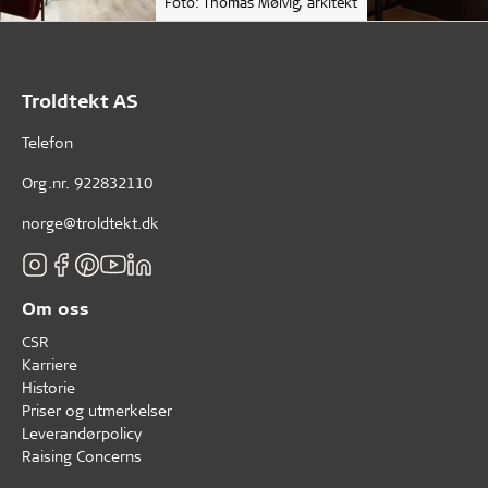
Foto: Thomas Mølvig, arkitekt
Troldtekt AS
Telefon
Org.nr. 922832110
norge@troldtekt.dk
Om oss
CSR
Karriere
Historie
Priser og utmerkelser
Leverandørpolicy
Raising Concerns