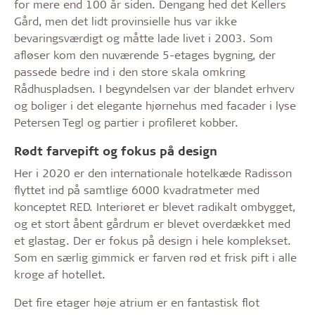
for mere end 100 år siden. Dengang hed det Kellers
Gård, men det lidt provinsielle hus var ikke
bevaringsværdigt og måtte lade livet i 2003. Som
afløser kom den nuværende 5-etages bygning, der
passede bedre ind i den store skala omkring
Rådhuspladsen. I begyndelsen var der blandet erhverv
og boliger i det elegante hjørnehus med facader i lyse
Petersen Tegl og partier i profileret kobber.
Rødt farvepift og fokus på design
Her i 2020 er den internationale hotelkæde Radisson
flyttet ind på samtlige 6000 kvadratmeter med
konceptet RED. Interiøret er blevet radikalt ombygget,
og et stort åbent gårdrum er blevet overdækket med
et glastag. Der er fokus på design i hele komplekset.
Som en særlig gimmick er farven rød et frisk pift i alle
kroge af hotellet.
Det fire etager høje atrium er en fantastisk flot