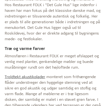
Hos Restaurant FOLK i ”Det Gule Hus” lige indenfor i
haven har man fokus på det klassiske danske mad, og
indretningen er tilsvarende autentisk og folkelig. Her
er plads til alle generationer både i indretningen og på
menukortet. Det Gule Hus ligger også ud til
Roskildevej, hvor der er direkte adgang til bygningens
møde- og festlokaler.
Træ og varme farver
Atmosfæren i Restaurant FOLK er meget afslappet og
venlig med planter, genkendelige møbler og buede
muråbninger rundt om det højloftede rum.
Troldtekt akustikplader
monteret som frithængende
flåder understreger den hyggelige stemning ved at
sikre en god akustik og udgør samtidig en stoflig og
varm flade. Mange af møblerne er i træ ligesom
disken, der samtidig er malet i en støvet grøn farve. I
den tilhørende udendørs bar ved terrassen er der også