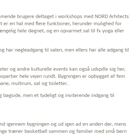
kommende brugere deltaget i workshops med NORD Arhitects
tet er en hal med flere funktioner, herunder mulighed for
ængelig hele døgnet, og en opvarmet sal til fx yoga eller
og har nøgleadgang til salen, men ellers har alle adgang til
eter og andre kulturelle events kan også udspille sig her,
aspartier hele vejen rundt. Bygningen er opbygget af fem
e, multirum, sal og toiletter.
bagside, men et tydeligt og inviterende indgang til
ind igennem bygningen og ud igen ad en anden dør, mens
enge træner basketball sammen og familier med små børn