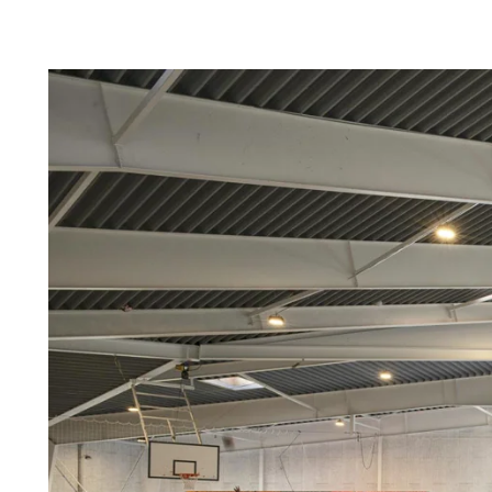
Troldtekt
Tilbehør
Skruer
Maling
Inspeksjonsluke
Beslag