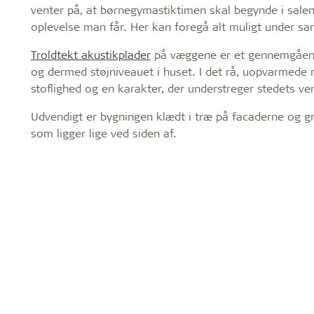
venter på, at børnegymastiktimen skal begynde i sale
oplevelse man får. Her kan foregå alt muligt under s
Troldtekt akustikplader
på væggene er et gennemgående
og dermed støjniveauet i huset. I det rå, uopvarmed
stoflighed og en karakter, der understreger stedets ven
Udvendigt er bygningen klædt i træ på facaderne og gr
som ligger lige ved siden af.