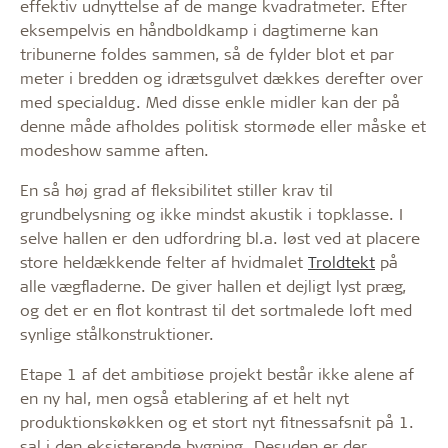
effektiv udnyttelse af de mange kvadratmeter. Efter
eksempelvis en håndboldkamp i dagtimerne kan
tribunerne foldes sammen, så de fylder blot et par
meter i bredden og idrætsgulvet dækkes derefter over
med specialdug. Med disse enkle midler kan der på
denne måde afholdes politisk stormøde eller måske et
modeshow samme aften.
En så høj grad af fleksibilitet stiller krav til
grundbelysning og ikke mindst akustik i topklasse. I
selve hallen er den udfordring bl.a. løst ved at placere
store heldækkende felter af hvidmalet
Troldtekt
på
alle vægfladerne. De giver hallen et dejligt lyst præg,
og det er en flot kontrast til det sortmalede loft med
synlige stålkonstruktioner.
Etape 1 af det ambitiøse projekt består ikke alene af
en ny hal, men også etablering af et helt nyt
produktionskøkken og et stort nyt fitnessafsnit på 1.
sal i den eksisterende bygning. Desuden er der