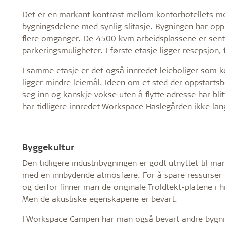
Det er en markant kontrast mellom kontorhotellets moder
bygningsdelene med synlig slitasje. Bygningen har opp
flere omganger. De 4500 kvm arbeidsplassene er sentra
parkeringsmuligheter. I første etasje ligger resepsjon
I samme etasje er det også innredet leieboliger som ko
ligger mindre leiemål. Ideen om et sted der oppstartsb
seg inn og kanskje vokse uten å flytte adresse har bl
har tidligere innredet Workspace Haslegården ikke lan
Byggekultur
Den tidligere industribygningen er godt utnyttet til ma
med en innbydende atmosfære. For å spare ressurser 
og derfor finner man de originale Troldtekt-platene i 
Men de akustiske egenskapene er bevart.
I Workspace Campen har man også bevart andre bygnin