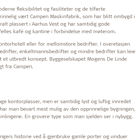
ne fleksibilitet og fasiliteter og de tilførte
rinnelig vært Campen Maskinfabrik, som har blitt ombygd i
lt plassert i Aarhus Vest og har samtidig gode
, felles kafé og kantine i forbindelse med møterom.
ntorhotell eller for mellomstore bedrifter. I overetasjen
edrifter, enkeltmannsbedrifter og mindre bedrifter kan leie
itt et utbredt konsept. Byggeselskapet Mogens De Linde
gt fra Campen.
nge kontorplasser, men er samtidig lyst og luftig innredet
har man bevart mest mulig av den opprinnelige bygningen,
himlingene. En grovere type som man sjelden ser i nybygg.
gers historie ved å gjenbruke gamle porter og vinduer