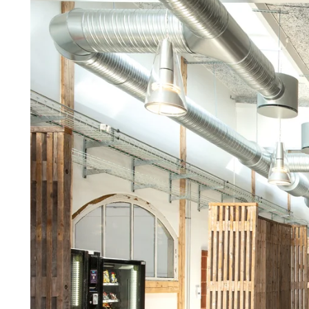
Troldtekt
Tilbehør
Skruer
Maling
Inspeksjonsluke
Beslag