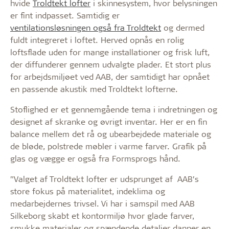
hvide
Troldtekt lofter
i skinnesystem, hvor belysningen
er fint indpasset. Samtidig er
ventilationsløsningen også fra Troldtekt
og dermed
fuldt integreret i loftet. Herved opnås en rolig
loftsflade uden for mange installationer og frisk luft,
der diffunderer gennem udvalgte plader. Et stort plus
for arbejdsmiljøet ved AAB, der samtidigt har opnået
en passende akustik med Troldtekt lofterne.
Stoflighed er et gennemgående tema i indretningen og
designet af skranke og øvrigt inventar. Her er en fin
balance mellem det rå og ubearbejdede materiale og
de bløde, polstrede møbler i varme farver. Grafik på
glas og vægge er også fra Formsprogs hånd.
”Valget af Troldtekt lofter er udsprunget af AAB’s
store fokus på materialitet, indeklima og
medarbejdernes trivsel. Vi har i samspil med AAB
Silkeborg skabt et kontormiljø hvor glade farver,
smukke materialer og spændende detaljer danner en