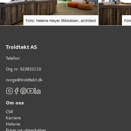
Foto: Helene Høyer Mikkelsen, architect
Fot
Troldtekt AS
Telefon
Org.nr. 922832110
norge@troldtekt.dk
Om oss
CSR
Karriere
Historie
Priser og utmerkelser