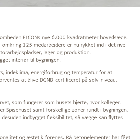
rvirksomheden ELCONs nye 6.000 kvadratmeter hovedsæde.
de omkring 125 medarbejdere er nu rykket ind i det nye
ntorarbejdspladser, lager og produktion.
et interiør til bygningen.
lys, indeklima, energiforbrug og temperatur for at
orventes at blive DGNB-certificeret på sølv-niveau.
vet, som fungerer som husets hjerte, hvor kolleger,
 Spisehuset samt forskellige zoner rundt i bygningen,
desuden indbygget fleksibilitet, så vægge kan flyttes
ionalitet og æstetik forenes. Rå betonelementer har fået