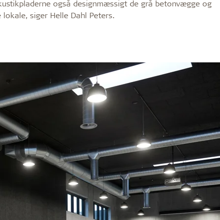
t akustikpladerne også designmæssigt de grå betonvægge og
 lokale, siger Helle Dahl Peters.