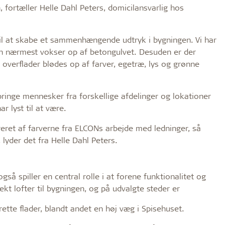
fortæller Helle Dahl Peters, domicilansvarlig hos
til at skabe et sammenhængende udtryk i bygningen. Vi har
n nærmest vokser op af betongulvet. Desuden er der
 overflader blødes op af farver, egetræ, lys og grønne
bringe mennesker fra forskellige afdelinger og lokationer
r lyst til at være.
ireret af farverne fra ELCONs arbejde med ledninger, så
 lyder det fra Helle Dahl Peters.
gså spiller en central rolle i at forene funktionalitet og
kt lofter til bygningen, og på udvalgte steder er
tte flader, blandt andet en høj væg i Spisehuset.