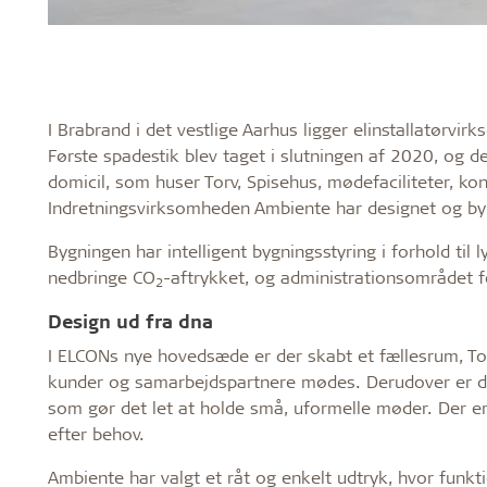
I Brabrand i det vestlige Aarhus ligger elinstallatø
Første spadestik blev taget i slutningen af 2020, og 
domicil, som huser Torv, Spisehus, mødefaciliteter, ko
Indretningsvirksomheden Ambiente har designet og bygg
Bygningen har intelligent bygningsstyring i forhold til 
nedbringe CO
-aftrykket, og administrationsområdet f
2
Design ud fra dna
I ELCONs nye hovedsæde er der skabt et fællesrum, Tor
kunder og samarbejdspartnere mødes. Derudover er der
som gør det let at holde små, uformelle møder. Der er 
efter behov.
Ambiente har valgt et råt og enkelt udtryk, hvor funkt