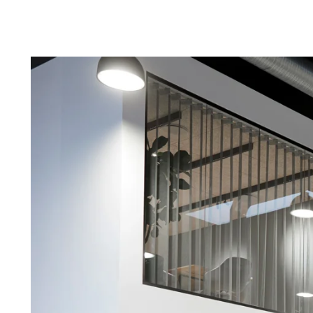
Troldtekt
Tilbehør
Skruer
Maling
Inspeksjonsluke
Beslag