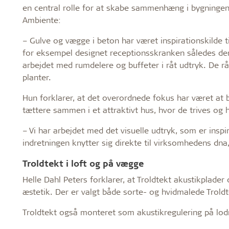
en central rolle for at skabe sammenhæng i bygningen, 
Ambiente:
– Gulve og vægge i beton har været inspirationskilde 
for eksempel designet receptionsskranken således de
arbejdet med rumdelere og buffeter i råt udtryk. De rå
planter.
Hun forklarer, at det overordnede fokus har været at 
tættere sammen i et attraktivt hus, hvor de trives og ha
– Vi har arbejdet med det visuelle udtryk, som er insp
indretningen knytter sig direkte til virksomhedens dna,
Troldtekt i loft og på vægge
Helle Dahl Peters forklarer, at Troldtekt akustikplader o
æstetik. Der er valgt både sorte- og hvidmalede Troldte
Troldtekt også monteret som akustikregulering på lodre