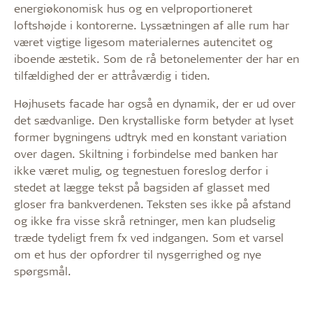
energiøkonomisk hus og en velproportioneret
loftshøjde i kontorerne. Lyssætningen af alle rum har
været vigtige ligesom materialernes autencitet og
iboende æstetik. Som de rå betonelementer der har en
tilfældighed der er attråværdig i tiden.
Højhusets facade har også en dynamik, der er ud over
det sædvanlige. Den krystalliske form betyder at lyset
former bygningens udtryk med en konstant variation
over dagen. Skiltning i forbindelse med banken har
ikke været mulig, og tegnestuen foreslog derfor i
stedet at lægge tekst på bagsiden af glasset med
gloser fra bankverdenen. Teksten ses ikke på afstand
og ikke fra visse skrå retninger, men kan pludselig
træde tydeligt frem fx ved indgangen. Som et varsel
om et hus der opfordrer til nysgerrighed og nye
spørgsmål.