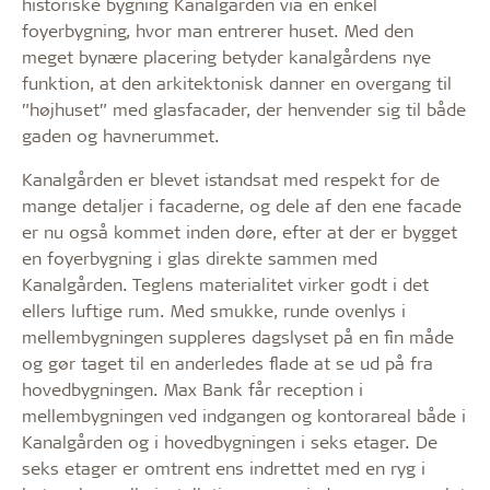
historiske bygning Kanalgården via en enkel
foyerbygning, hvor man entrerer huset. Med den
meget bynære placering betyder kanalgårdens nye
funktion, at den arkitektonisk danner en overgang til
”højhuset” med glasfacader, der henvender sig til både
gaden og havnerummet.
Kanalgården er blevet istandsat med respekt for de
mange detaljer i facaderne, og dele af den ene facade
er nu også kommet inden døre, efter at der er bygget
en foyerbygning i glas direkte sammen med
Kanalgården. Teglens materialitet virker godt i det
ellers luftige rum. Med smukke, runde ovenlys i
mellembygningen suppleres dagslyset på en fin måde
og gør taget til en anderledes flade at se ud på fra
hovedbygningen. Max Bank får reception i
mellembygningen ved indgangen og kontorareal både i
Kanalgården og i hovedbygningen i seks etager. De
seks etager er omtrent ens indrettet med en ryg i