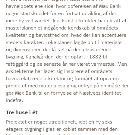
havneløbets ene side, hvor opførelsen af Max Bank
udgør startskuddet for en fortsat udvikling af den
indre by ved vandet. Juul Frost arkitekter har i kraft af
masterplanen et indgående kendskab til områdets
kvaliteter og bevidsthed om, hvad der kan accentuere
stedets karakter. Lokalplanen lagde op til materialer
og dimensioner, der lå tæt på den eksisterende
bygning, Kanalgården, der er opført i 1882 til
fattiggård og de seneste år har været varmestue. Men
arkitekterne har ladet sig inspirere af områdets
havnerelaterede arkitektur og formået at opdatere
projektet med materialevalg og udtryk på en måde der
gør Max Bank til en fornyelse af Næstveds identitet
indefra.
Tre huse i ét
Projektet er noget utraditionelt, idet en ny seks
etagers bygning i glas er koblet sammen med den