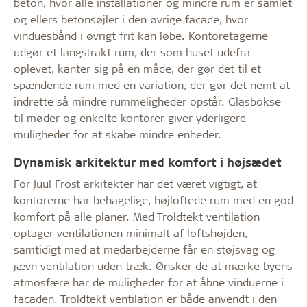
beton, hvor alle installationer og mindre rum er samlet
og ellers betonsøjler i den øvrige facade, hvor
vinduesbånd i øvrigt frit kan løbe. Kontoretagerne
udgør et langstrakt rum, der som huset udefra
oplevet, kanter sig på en måde, der gør det til et
spændende rum med en variation, der gør det nemt at
indrette så mindre rummeligheder opstår. Glasbokse
til møder og enkelte kontorer giver yderligere
muligheder for at skabe mindre enheder.
Dynamisk arkitektur med komfort i højsædet
For Juul Frost arkitekter har det været vigtigt, at
kontorerne har behagelige, højloftede rum med en god
komfort på alle planer. Med Troldtekt ventilation
optager ventilationen minimalt af loftshøjden,
samtidigt med at medarbejderne får en støjsvag og
jævn ventilation uden træk. Ønsker de at mærke byens
atmosfære har de muligheder for at åbne vinduerne i
facaden. Troldtekt ventilation er både anvendt i den