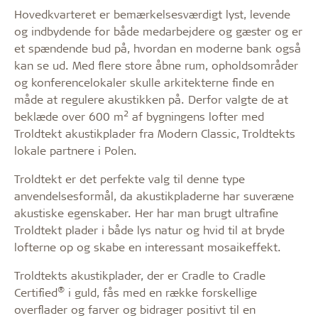
Hovedkvarteret er bemærkelsesværdigt lyst, levende
og indbydende for både medarbejdere og gæster og er
et spændende bud på, hvordan en moderne bank også
kan se ud. Med flere store åbne rum, opholdsområder
og konferencelokaler skulle arkitekterne finde en
måde at regulere akustikken på. Derfor valgte de at
2
beklæde over 600 m
af bygningens lofter med
Troldtekt akustikplader fra Modern Classic, Troldtekts
lokale partnere i Polen.
Troldtekt er det perfekte valg til denne type
anvendelsesformål, da akustikpladerne har suveræne
akustiske egenskaber. Her har man brugt ultrafine
Troldtekt plader i både lys natur og hvid til at bryde
lofterne op og skabe en interessant mosaikeffekt.
Troldtekts akustikplader, der er Cradle to Cradle
®
Certified
i guld, fås med en række forskellige
overflader og farver og bidrager positivt til en