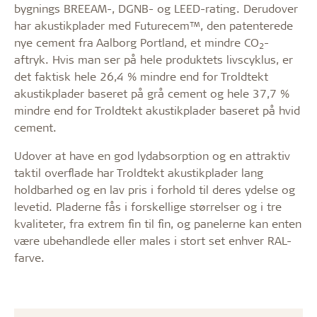
bygnings BREEAM-, DGNB- og LEED-rating. Derudover
har akustikplader med Futurecem™, den patenterede
nye cement fra Aalborg Portland, et mindre CO
-
2
aftryk. Hvis man ser på hele produktets livscyklus, er
det faktisk hele 26,4 % mindre end for Troldtekt
akustikplader baseret på grå cement og hele 37,7 %
mindre end for Troldtekt akustikplader baseret på hvid
cement.
Udover at have en god lydabsorption og en attraktiv
taktil overflade har Troldtekt akustikplader lang
holdbarhed og en lav pris i forhold til deres ydelse og
levetid. Pladerne fås i forskellige størrelser og i tre
kvaliteter, fra extrem fin til fin, og panelerne kan enten
være ubehandlede eller males i stort set enhver RAL-
farve.