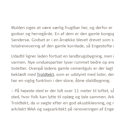
Mulden siges at være særlig frugtbar her, og derfor e
godser og herregårde. En af dem er den gamle kongsg
Søndersø. Godset er i en årrække blevet drevet som 
totalrenovering af den gamle kornlade, så Engestofte 
Udadtil ligner laden fortsat en landbrugsbygning, men 
varmen. Nye vinduespartier lyser rummet bedre op end
toiletter. Ovenpå ladens gamle cementgulv er der lagt 
beklædt med
Troldtekt
, som er udstyret med lister, der
har en vigtig funktion i den store, åbne staldbygning.
– På højeste sted er der lidt over 11 meter til loftet,
sted, hvor folk kan lytte til oplæg og tale sammen. Ar
Troldtekt, da vi søgte efter en god akustikløsning, og 
arkitekt MAA og sagsarkitekt på renoveringen af Enge