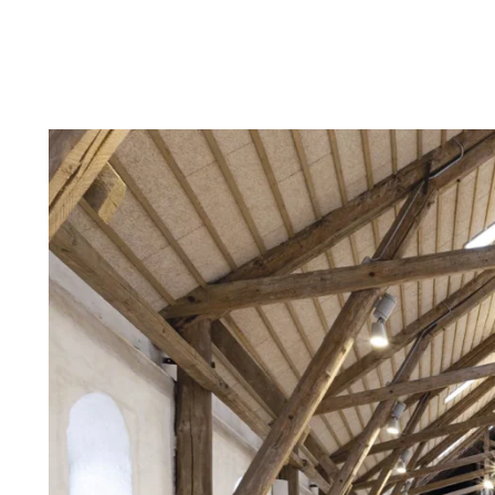
Troldtekt
Tilbehør
Skruer
Maling
Inspeksjonsluke
Beslag