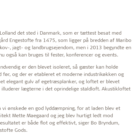
r Lolland det sted i Danmark, som er tættest besat med
ård Engestofte fra 1475, som ligger på bredden af Maribo
skov-, jagt- og landbrugsejendom, men i 2013 begyndte en
nu også kan bruges til fester, konferencer og events.
indvendig er den blevet isoleret, så gæster kan holde
 før, og der er etableret et moderne industrikøkken og
et elegant gulv af egetræsplanker, og loftet er blevet
 illuderer lægterne i det oprindelige staldloft. Akustikloftet
 så vi ønskede en god lyddæmpning, for at laden blev et
kitekt Mette Maegaard og jeg blev hurtigt ledt mod
resultatet er både flot og effektivt, siger Bo Bryndum,
stofte Gods.