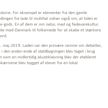
historie. For eksempel er elementer fra den gamle
lingen fra lade til multihal vidner også om, at tiden er
mle gods. En af dem er om natur, mad og fødevarekultur.
 hele mad-Danmark til folkemøde for at skabe et stærkere
bord.
1. maj 2019. Laden var den primære ramme om debatter,
 den anden ende af staldbygningen blev taget i brug
n som en midlertidig akustikløsning blev der etableret
kærmene blev bygget af elever fra en lokal