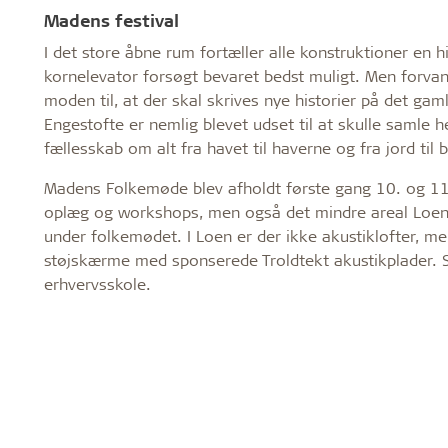
Madens festival
I det store åbne rum fortæller alle konstruktioner en 
kornelevator forsøgt bevaret bedst muligt. Men forvand
moden til, at der skal skrives nye historier på det ga
Engestofte er nemlig blevet udset til at skulle samle
fællesskab om alt fra havet til haverne og fra jord til 
Madens Folkemøde blev afholdt første gang 10. og 1
oplæg og workshops, men også det mindre areal Loen i
under folkemødet. I Loen er der ikke akustiklofter, me
støjskærme med sponserede Troldtekt akustikplader. S
erhvervsskole.