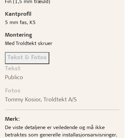
Fin (1,5 mm træuld)
Kantprofil
5 mm fas, K5
Montering
Med Troldtekt skruer
Tekst & Fotos
Tekst
Publico
Fotos
Tommy Kosior, Troldtekt A/S
Merk:
De viste detaljene er veiledende og må ikke
betraktes som generelle installasjonsanvisninger.