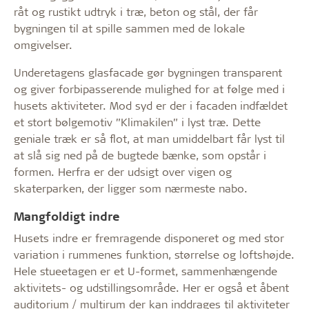
råt og rustikt udtryk i træ, beton og stål, der får
bygningen til at spille sammen med de lokale
omgivelser.
Underetagens glasfacade gør bygningen transparent
og giver forbipasserende mulighed for at følge med i
husets aktiviteter. Mod syd er der i facaden indfældet
et stort bølgemotiv ”Klimakilen” i lyst træ. Dette
geniale træk er så flot, at man umiddelbart får lyst til
at slå sig ned på de bugtede bænke, som opstår i
formen. Herfra er der udsigt over vigen og
skaterparken, der ligger som nærmeste nabo.
Mangfoldigt indre
Husets indre er fremragende disponeret og med stor
variation i rummenes funktion, størrelse og loftshøjde.
Hele stueetagen er et U-formet, sammenhængende
aktivitets- og udstillingsområde. Her er også et åbent
auditorium / multirum der kan inddrages til aktiviteter