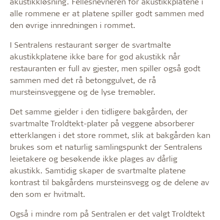
akustikkløsning. Fellesnevneren for akustikkplatene i
alle rommene er at platene spiller godt sammen med
den øvrige innredningen i rommet.
I Sentralens restaurant sørger de svartmalte
akustikkplatene ikke bare for god akustikk når
restauranten er full av gjester, men spiller også godt
sammen med det rå betonggulvet, de rå
mursteinsveggene og de lyse tremøbler.
Det samme gjelder i den tidligere bakgården, der
svartmalte Troldtekt-plater på veggene absorberer
etterklangen i det store rommet, slik at bakgården kan
brukes som et naturlig samlingspunkt der Sentralens
leietakere og besøkende ikke plages av dårlig
akustikk. Samtidig skaper de svartmalte platene
kontrast til bakgårdens mursteinsvegg og de delene av
den som er hvitmalt.
Også i mindre rom på Sentralen er det valgt Troldtekt