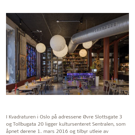
I Kvadraturen i Oslo på adressene Øvre Slottsgate 3
og Tollbugata 20 ligger kultursenteret Sentralen, som
åpnet dørene 1. mars 2016 og tilbyr utleie av