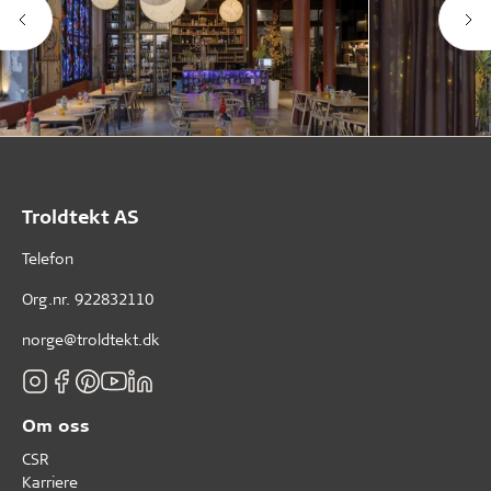
Troldtekt AS
Telefon
Org.nr. 922832110
norge@troldtekt.dk
Om oss
CSR
Karriere