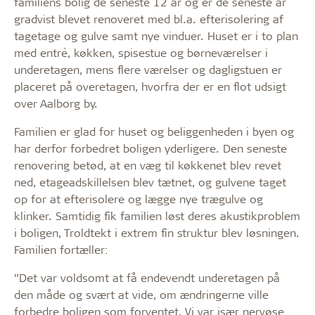
familiens bolig de seneste 12 år og er de seneste år
gradvist blevet renoveret med bl.a. efterisolering af
tagetage og gulve samt nye vinduer. Huset er i to plan
med entré, køkken, spisestue og børneværelser i
underetagen, mens flere værelser og dagligstuen er
placeret på overetagen, hvorfra der er en flot udsigt
over Aalborg by.
Familien er glad for huset og beliggenheden i byen og
har derfor forbedret boligen yderligere. Den seneste
renovering betød, at en væg til køkkenet blev revet
ned, etageadskillelsen blev tætnet, og gulvene taget
op for at efterisolere og lægge nye trægulve og
klinker. Samtidig fik familien løst deres akustikproblem
i boligen, Troldtekt i ­extrem fin struktur blev løsningen.
Familien fortæller:
”Det var voldsomt at få endevendt underetagen på
den måde og svært at vide, om ændringerne ville
forbedre boligen som forventet. Vi var især nervøse