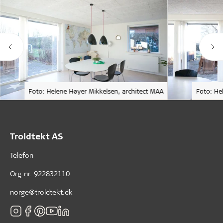
Foto: Helene Høyer Mikkelsen, architect MAA
Foto: He
Troldtekt AS
Telefon
Org.nr. 922832110
norge@troldtekt.dk