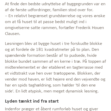
At finde den bedste udnyttelse af byggegrunden var en
af de første udfordringer, familien stod over for.
– En relativt begrænset grundstørrelse og vores ønske
om at få huset til at passe bedst muligt ind i
omgivelserne satte rammen, fortæller Frederik Houen
Clausen.
Løsningen blev at bygge huset i tre forskudte blokke
og at fordele de 181 kvadratmeter på to plan. Den
spændende formation består af to pudsede, hvide
blokke bundet sammen af en kerne i træ. På toppen af
midterelementet er der etableret en tagterrasse med
et vidtstrakt vue hen over trætoppene. Blokken, der
vender mod haven, er lidt højere end den vejvendte og
har en spids taghældning, som hælder ’til den ene
side’. En lidt atypisk, men meget dynamisk løsning.
Lyden tænkt ind fra start
Indenfor præger et åbent rumforløb huset og giver