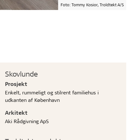
Foto: Tommy Kosior, Troldtekt A/S
Skovlunde
Prosjekt
Enkelt, rummeligt og stilrent familiehus i
udkanten af København
Arkitekt
Aki Rådgivning ApS