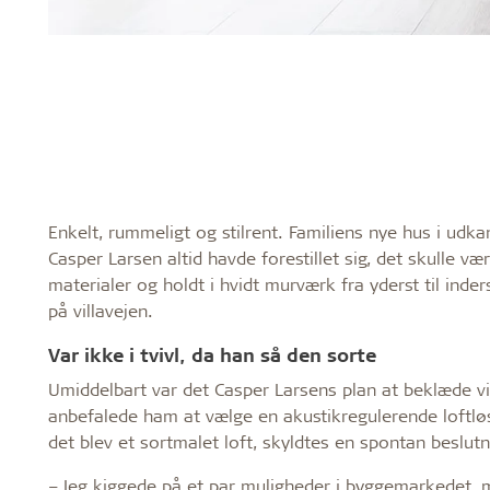
Enkelt, rummeligt og stilrent. Familiens nye hus i ud
Casper Larsen altid havde forestillet sig, det skulle 
materialer og holdt i hvidt murværk fra yderst til ind
på villavejen.
Var ikke i tvivl, da han så den sorte
Umiddelbart var det Casper Larsens plan at beklæde v
anbefalede ham at vælge en akustikregulerende loftlø
det blev et sortmalet loft, skyldtes en spontan beslutn
– Jeg kiggede på et par muligheder i byggemarkedet, m