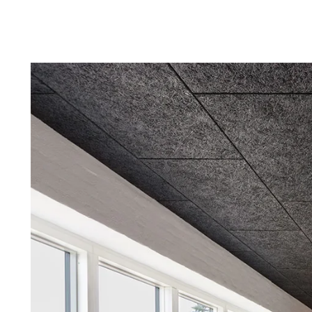
Troldtekt
Tilbehør
Skruer
Maling
Inspeksjonsluke
Beslag