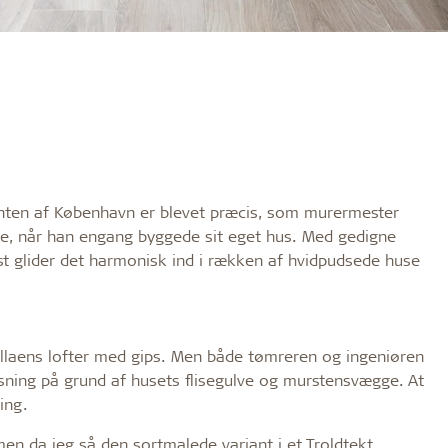
kanten af København er blevet præcis, som murermester
være, når han engang byggede sit eget hus. Med gedigne
erst glider det harmonisk ind i rækken af hvidpudsede huse
illaens lofter med gips. Men både tømreren og ingeniøren
sning på grund af husets flisegulve og murstensvægge. At
ing.
en da jeg så den sortmalede variant i et Troldtekt