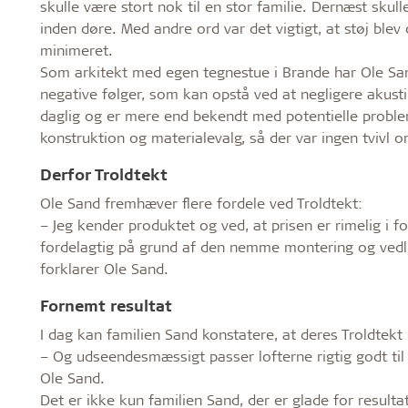
skulle være stort nok til en stor familie. Dernæst sku
inden døre. Med andre ord var det vigtigt, at støj ble
minimeret.
Som arkitekt med egen tegnestue i Brande har Ole Sa
negative følger, som kan opstå ved at negligere akusti
daglig og er mere end bekendt med potentielle problem
konstruktion og materialevalg, så der var ingen tvivl om
Derfor Troldtekt
Ole Sand fremhæver flere fordele ved Troldtekt:
– Jeg kender produktet og ved, at prisen er rimelig i f
fordelagtig på grund af den nemme montering og ved­li
forklarer Ole Sand.
Fornemt resultat
I dag kan familien Sand konstatere, at deres Troldtekt 
– Og udseendesmæssigt passer lofterne rigtig godt til r
Ole Sand.
Det er ikke kun familien Sand, der er glade for resul