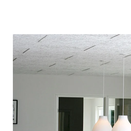
Troldtekt
Tilbehør
Skruer
Maling
Inspeksjonsluke
Beslag