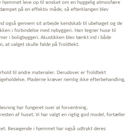
lle hjemmet leve op til ønsket om en hyggelig atmosfære
v dæmpet på en effektiv måde, så efterklangen blev
nd også gennem sit arbejde kendskab til ubehaget og de
kken i forbindelse med nybyggeri. Han tegner huse til
er i boligbyggeri. Akustikken blev tænkt ind i både
, at valget skulle falde på Troldtekt.
orhold til andre materialer. Derudover er Troldtekt
geholdelse. Pladerne kræver nemlig ikke efterbehandling,
løsning har fungeret over al forventning.
esten af huset. Vi har valgt en rigtig god model, fortæller
tatet. Besøgende i hjemmet har også udtrykt deres