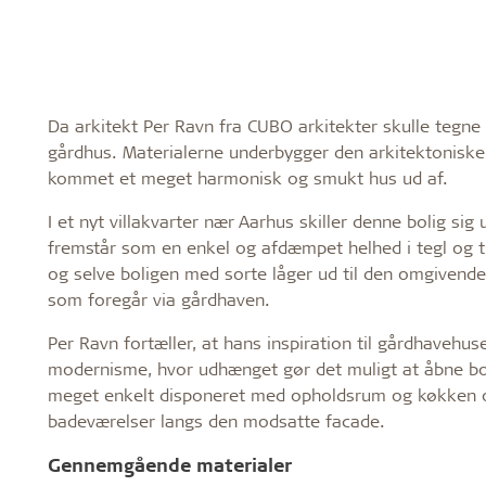
Da arkitekt Per Ravn fra CUBO arkitekter skulle tegne
gårdhus. Materialerne underbygger den arkitektoniske
kommet et meget harmonisk og smukt hus ud af.
I et nyt villakvarter nær Aarhus skiller denne bolig s
fremstår som en enkel og afdæmpet helhed i tegl og 
og selve boligen med sorte låger ud til den omgivende
som foregår via gårdhaven.
Per Ravn fortæller, at hans inspiration til gårdhavehu
modernisme, hvor udhænget gør det muligt at åbne bol
meget enkelt disponeret med opholdsrum og køkken o
badeværelser langs den modsatte facade.
Gennemgående materialer