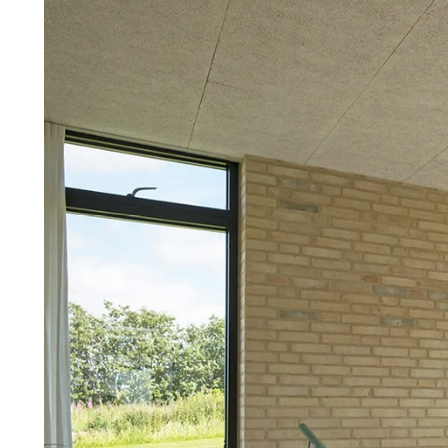
Troldtekt
Tilbehør
Skruer
Maling
Inspeksjonsluke
Beslag