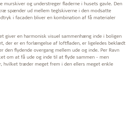
e murskiver og understreger fladerne i husets gavle. Den
rt træ spænder ud mellem teglskiverne i den modsatte
udtryk i facaden bliver en kombination af få materialer
ilket giver en harmonisk visuel sammenhæng inde i boligen
, der er en forlængelse af loftfladen, er ligeledes beklædt
er den flydende overgang mellem ude og inde. Per Ravn
ket om at få ude og inde til at flyde sammen - men
r, hvilket træder meget frem i den ellers meget enkle