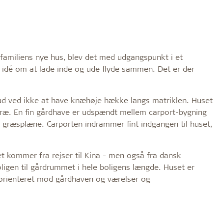
 familiens nye hus, blev det med udgangspunkt i et
 idé om at lade inde og ude flyde sammen. Det er der
ig ud ved ikke at have knæhøje hække langs matriklen. Huset
træ. En fin gårdhave er udspændt mellem carport-bygning
 græsplæne. Carporten indrammer fint indgangen til huset,
set kommer fra rejser til Kina - men også fra dansk
igen til gårdrummet i hele boligens længde. Huset er
rienteret mod gårdhaven og værelser og