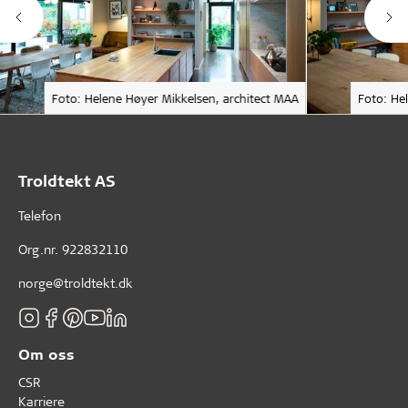
Foto: Helene Høyer Mikkelsen, architect MAA
Foto: He
Troldtekt AS
Telefon
Org.nr. 922832110
norge@troldtekt.dk
Om oss
CSR
Karriere