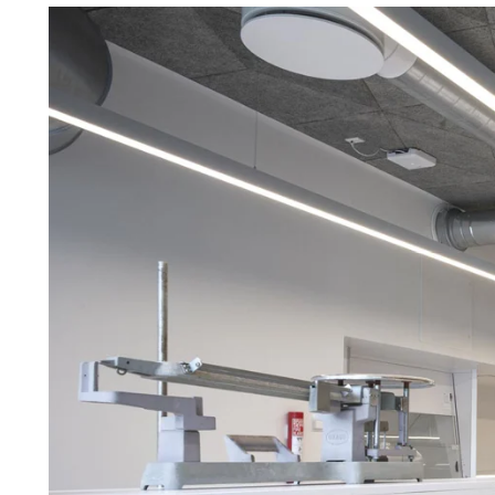
Troldtekt
Tilbehør
Skruer
Maling
Inspeksjonsluke
Beslag