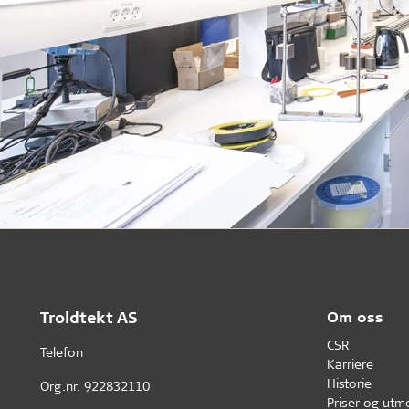
Troldtekt AS
Om oss
CSR
Telefon
Karriere
Historie
Org.nr. 922832110
Priser og utm