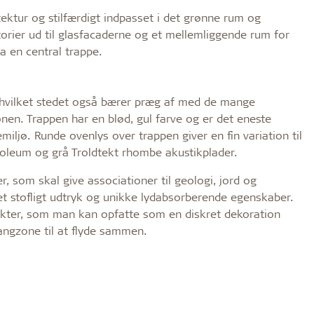
ektur og stilfærdigt indpasset i det grønne rum og
orier ud til glasfacaderne og et mellemliggende rum for
a en central trappe.
 hvilket stedet også bærer præg af med de mange
nen. Trappen har en blød, gul farve og er det eneste
iljø. Runde ovenlys over trappen giver en fin variation til
noleum og grå Troldtekt rhombe akustikplader.
, som skal give associationer til geologi, jord og
et stofligt udtryk og unikke lydabsorberende egenskaber.
akter, som man kan opfatte som en diskret dekoration
gangzone til at flyde sammen.