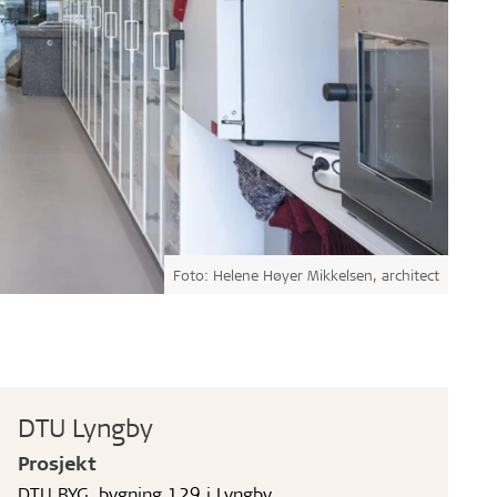
Foto: Helene Høyer Mikkelsen, architect
DTU Lyngby
Prosjekt
DTU BYG, bygning 129 i Lyngby