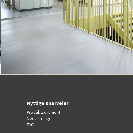
Nyttige snarveier
Produktsortiment
Nedlastninger
FAQ