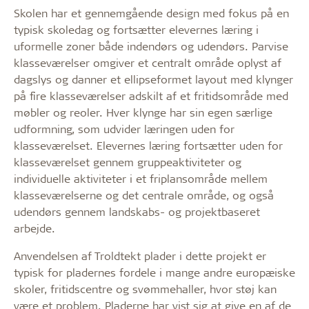
Skolen har et gennemgående design med fokus på en
typisk skoledag og fortsætter elevernes læring i
uformelle zoner både indendørs og udendørs. Parvise
klasseværelser omgiver et centralt område oplyst af
dagslys og danner et ellipseformet layout med klynger
på fire klasseværelser adskilt af et fritidsområde med
møbler og reoler. Hver klynge har sin egen særlige
udformning, som udvider læringen uden for
klasseværelset. Elevernes læring fortsætter uden for
klasseværelset gennem gruppeaktiviteter og
individuelle aktiviteter i et friplansområde mellem
klasseværelserne og det centrale område, og også
udendørs gennem landskabs- og projektbaseret
arbejde.
Anvendelsen af Troldtekt plader i dette projekt er
typisk for pladernes fordele i mange andre europæiske
skoler, fritidscentre og svømmehaller, hvor støj kan
være et problem. Pladerne har vist sig at give en af de