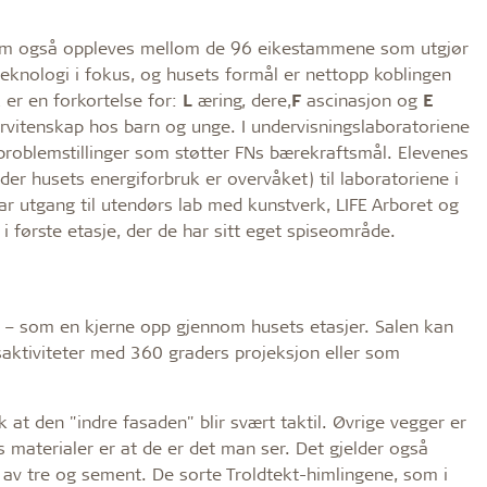
 som også oppleves mellom de 96 eikestammene som utgjør
eknologi i fokus, og husets formål er nettopp koblingen
 er en forkortelse for:
L
æring, dere,
F
ascinasjon og
E
urvitenskap hos barn og unge. I undervisningslaboratoriene
 problemstillinger som støtter FNs bærekraftsmål. Elevenes
der husets energiforbruk er overvåket) til laboratoriene i
ar utgang til utendørs lab med kunstverk, LIFE Arboret og
i første etasje, der de har sitt eget spiseområde.
en – som en kjerne opp gjennom husets etasjer. Salen kan
ngsaktiviteter med 360 graders projeksjon eller som
k at den "indre fasaden" blir svært taktil. Øvrige vegger er
ts materialer er at de er det man ser. Det gjelder også
t av tre og sement. De sorte Troldtekt-himlingene, som i