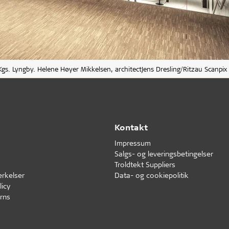
Kgs. Lyngby. Helene Høyer Mikkelsen, architectJens Dresling/Ritzau Scanpix
Kontakt
Impressum
Salgs- og leveringsbetingelser
Troldtekt Suppliers
erkelser
Data- og cookiepolitik
icy
rns