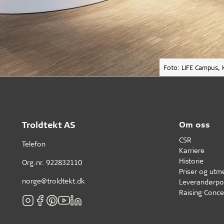
Foto: LIFE Campus, 
Troldtekt AS
Om oss
CSR
Telefon
Karriere
Historie
Org.nr. 922832110
Priser og utm
norge@troldtekt.dk
Leverandørpol
Raising Conce