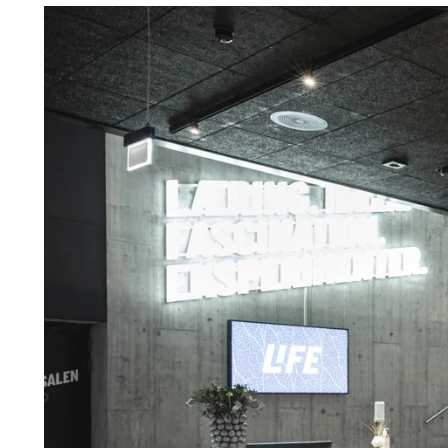
Troldtekt
Tilbehør
Skruer
Maling
Inspeksjonsluke
Beslag