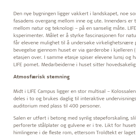
Den nye bygningen ligger vakkert i landskapet, noe
fasadens overgang mellom inne og ute. Innendørs er t
mellom natur og teknologi – på en sanselig måte. LIFE
ksperimenter. Målet er å styrke fascinasjonen for nat
får elevene mulighet til å undersøke virkelighetsnære
bevegelse gjennom huset er via garderobe i kjelleren (
etasjen over. I samme etasje spiser elevene lunsj og h
LIFE pomet. Medarbeiderne i huset sitter hovedsakelig 
Atmosfærisk stemning
Midt i LIFE Campus ligger en stor multisal – Kolossal
deles i to og brukes daglig til interaktive undervisni
auditorium med plass til 400 personer.
Salen er utført i betong med synlig støpeforskaling, sli
perforerte stålplater og gulvene er i tre. Likt for huse
himlingene i de fleste rom, ettersom Troldtekt er lage