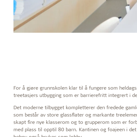
For å gjøre grunnskolen klar til å fungere som heldagss
treetasjers utbygging som er barrierefritt integrert i 
Det moderne tilbygget kompletterer den fredede gamle
som består av store glassflater og markante treeleme
skapt fire nye klasserom og to grupperom som er for
med plass til opptil 80 barn. Kantinen og foajeen i d
behov også brukes som lobby.