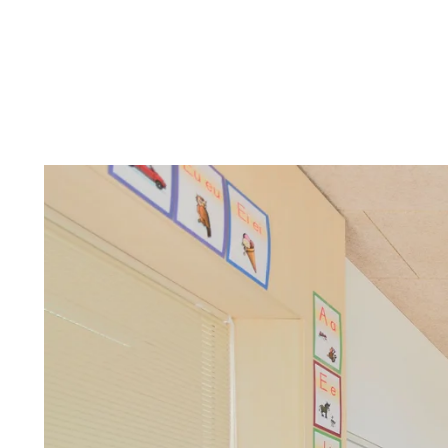
Troldtekt
Tilbehør
Skruer
Maling
Inspeksjonsluke
Beslag