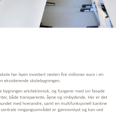
kole har byen investert nesten fire millioner euro i en
den eksisterende skolebygningen.
 bygningen arkitektonisk, og fungerer med sin fasade
nter, både transparente, åpne og innbydende. Her er det
bundet med hverandre, samt en multifunksjonell kantine
et sentrale inngangsområdet er gjennomlyst og kan ved