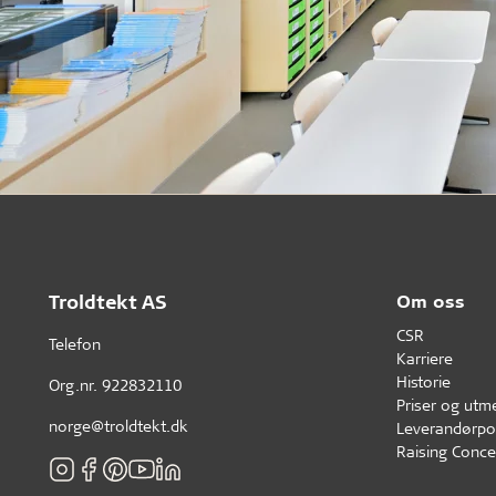
Troldtekt AS
Om oss
CSR
Telefon
Karriere
Historie
Org.nr. 922832110
Priser og utm
norge@troldtekt.dk
Leverandørpol
Raising Conce