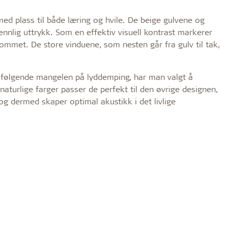
ed plass til både læring og hvile. De beige gulvene og
ennlig uttrykk. Som en effektiv visuell kontrast markerer
ommet. De store vinduene, som nesten går fra gulv til tak,
følgende mangelen på lyddemping, har man valgt å
naturlige farger passer de perfekt til den øvrige designen,
og dermed skaper optimal akustikk i det livlige