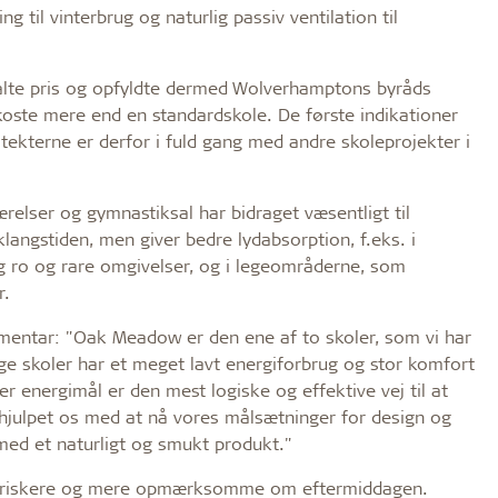
til vinterbrug og naturlig passiv ventilation til
ftalte pris og opfyldte dermed Wolverhamptons byråds
koste mere end en standardskole. De første indikationer
ekterne er derfor i fuld gang med andre skoleprojekter i
relser og gymnastiksal har bidraget væsentligt til
langstiden, men giver bedre lydabsorption, f.eks. i
g ro og rare omgivelser, og i legeområderne, som
r.
mmentar: "Oak Meadow er den ene af to skoler, som vi har
ge skoler har et meget lavt energiforbrug og stor komfort
er energimål er den mest logiske og effektive vej til at
 hjulpet os med at nå vores målsætninger for design og
k med et naturligt og smukt produkt."
er friskere og mere opmærksomme om eftermiddagen.