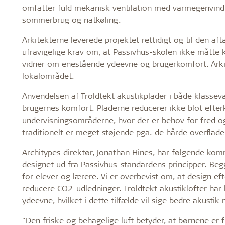
omfatter fuld mekanisk ventilation med varmegenvinding 
sommerbrug og natkøling.
Arkitekterne leverede projektet rettidigt og til den a
ufravigelige krav om, at Passivhus-skolen ikke måtte 
vidner om enestående ydeevne og brugerkomfort. Arkit
lokalområdet.
Anvendelsen af Troldtekt akustikplader i både klassevæ
brugernes komfort. Pladerne reducerer ikke blot efterk
undervisningsområderne, hvor der er behov for fred o
traditionelt er meget støjende pga. de hårde overflade
Architypes direktør, Jonathan Hines, har følgende ko
designet ud fra Passivhus-standardens principper. Beg
for elever og lærere. Vi er overbevist om, at design eft
reducere CO2-udledninger. Troldtekt akustiklofter har
ydeevne, hvilket i dette tilfælde vil sige bedre akusti
"Den friske og behagelige luft betyder, at børnene 