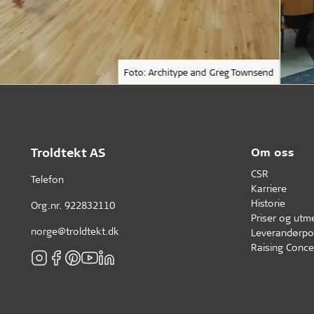
Foto: Architype and Greg Townsend
Troldtekt AS
Om oss
CSR
Telefon
Karriere
Historie
Org.nr. 922832110
Priser og utm
norge@troldtekt.dk
Leverandørpol
Raising Conce