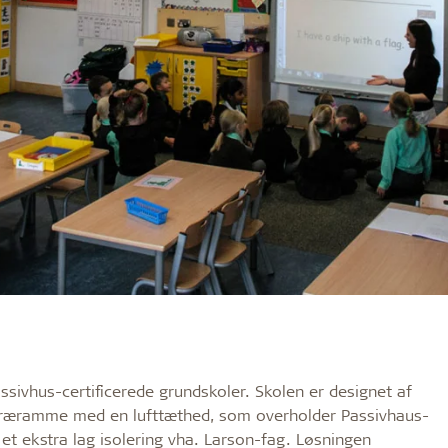
sivhus-certificerede grundskoler. Skolen er designet af
et træramme med en lufttæthed, som overholder Passivhaus-
t ekstra lag isolering vha. Larson-fag. Løsningen