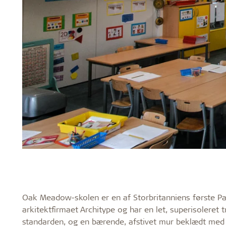
Oak Meadow-skolen er en af Storbritanniens første Pas
arkitektfirmaet Architype og har en let, superisoler
standarden, og en bærende, afstivet mur beklædt med e