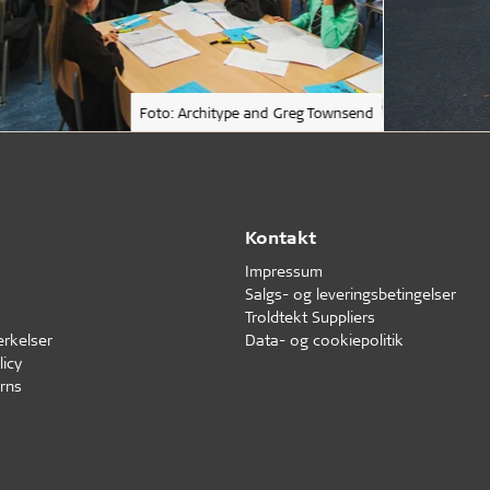
Foto: Architype and Greg Townsend
Kontakt
Impressum
Salgs- og leveringsbetingelser
Troldtekt Suppliers
erkelser
Data- og cookiepolitik
icy
rns