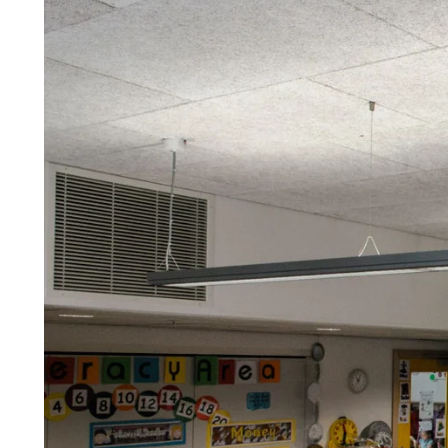
Troldtekt
Tilbehør
Skruer
Maling
Inspeksjonsluke
Beslag