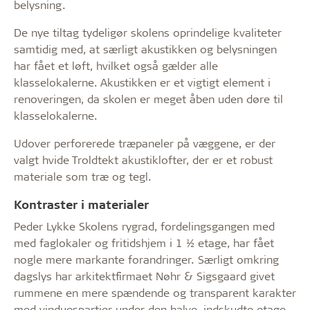
belysning.
De nye tiltag tydeligør skolens oprindelige kvaliteter
samtidig med, at særligt akustikken og belysningen
har fået et løft, hvilket også gælder alle
klasselokalerne. Akustikken er et vigtigt element i
renoveringen, da skolen er meget åben uden døre til
klasselokalerne.
Udover perforerede træpaneler på væggene, er der
valgt hvide Troldtekt akustiklofter, der er et robust
materiale som træ og tegl.
Kontraster i materialer
Peder Lykke Skolens rygrad, fordelingsgangen med
med faglokaler og fritidshjem i 1 ½ etage, har fået
nogle mere markante forandringer. Særligt omkring
dagslys har arkitektfirmaet Nøhr & Sigsgaard givet
rummene en mere spændende og transparent karakter
med vinduespartier under den halve, indskudte etage