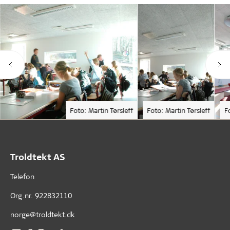
Foto: Martin Tørsleff
Foto: Martin Tørsleff
F
Troldtekt AS
Telefon
Org.nr. 922832110
norge@troldtekt.dk