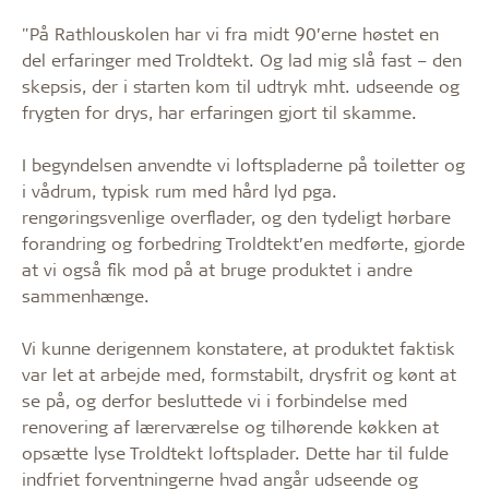
"På Rathlouskolen har vi fra midt 90’erne høstet en
del erfaringer med Troldtekt. Og lad mig slå fast – den
skepsis, der i starten kom til udtryk mht. udseende og
frygten for drys, har erfaringen gjort til skamme.
I begyndelsen anvendte vi loftspladerne på toiletter og
i vådrum, typisk rum med hård lyd pga.
rengøringsvenlige overflader, og den tydeligt hørbare
forandring og forbedring Troldtekt’en medførte, gjorde
at vi også fik mod på at bruge produktet i andre
sammenhænge.
Vi kunne derigennem konstatere, at produktet faktisk
var let at arbejde med, formstabilt, drysfrit og kønt at
se på, og derfor besluttede vi i forbindelse med
renovering af lærerværelse og tilhørende køkken at
opsætte lyse Troldtekt loftsplader. Dette har til fulde
indfriet forventningerne hvad angår udseende og