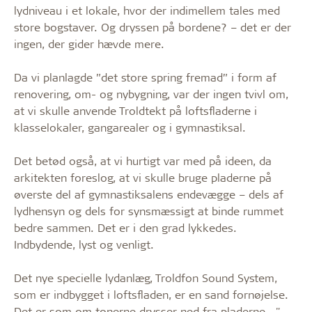
lydniveau i et lokale, hvor der indimellem tales med
store bogstaver. Og dryssen på bordene? – det er der
ingen, der gider hævde mere.
Da vi planlagde ”det store spring fremad” i form af
renovering, om- og nybygning, var der ingen tvivl om,
at vi skulle anvende Troldtekt på loftsfladerne i
klasselokaler, gangarealer og i gymnastiksal.
Det betød også, at vi hurtigt var med på ideen, da
arkitekten foreslog, at vi skulle bruge pladerne på
øverste del af gymnastiksalens endevægge – dels af
lydhensyn og dels for synsmæssigt at binde rummet
bedre sammen. Det er i den grad lykkedes.
Indbydende, lyst og venligt.
Det nye specielle lydanlæg, Troldfon Sound System,
som er indbygget i loftsfladen, er en sand fornøjelse.
Det er som om tonerne drysser ned fra pladerne..."