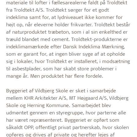
materiale til lofter i fællesarealerne faldt på Troldtekt
fra Troldtekt A/S. Troldtekt sørger for et godt
indeklima samt for, at lydniveauet ikke kommer for
højt op, når eleverne holder frikvarter. Troldtekt består
af naturproduktet træbeton, som i al sin enkelthed er
træuld blandet med cement. Troldtekt-produkterne er
indeklimamærkede efter Dansk Indeklima Mærkning,
som er garant for, at ingen bliver syge af at opholde
sig i lokaler, hvor Troldtekt er installeret, i modsætning
til asbestplader, som har skabt store problemer i
mange år. Men produktet har flere fordele.
Byggeriet af Vildbjerg Skole er sket i samarbejde
mellem KHR Arkitekter A/S, MT Højgaard A/S, Vildbjerg
Skole og Herning Kommune. Samarbejdet blev
udmøntet gennem en styregruppe, hvor parterne alle
har været repræsenteret. Byggeriet er opført som
såkaldt OPP, offentligt privat partnerskab, hvor skolen
opføres og drives af private og herefter lejes af