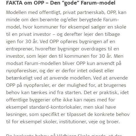
FAKTA om OPP – Den ”gode” Farum-model
Modellen med offentligt, privat partnerskab, OPP, kan
minde om den berømte og/eller berygtede Farum-
model, hvor kommuner for eksempel sælger en skole
til en privat investor – og derefter lejer den tilbage
igen for 30 år. Ved OPP opføres bygningen af en
entreprenør, hvorefter bygninger overdrages til en
investor, som lejer den til kommunen for 30 år. Men
modsat Farum-modellen bliver OPP kun anvendt på
nyopføreslser, og der er derfor intet odiøst eller
betænkeligt ved at anvende modellen. Ved at anvende
OPP på nyopførsler, er der mulighed for, at brugernes
behov kan tænkes ind fra starten. Det er praktisk, idet
offentlige byggerier ofte ikke kan nøjes med for
eksempel standard-kontorlokaler, men skal have
løsninger, som specifikt er tilpasset de konkrete behov
til for eksempel skoler, institutioner, veje og broer.
De konkrete behov på Vildbjerg Skole gjorde, at der