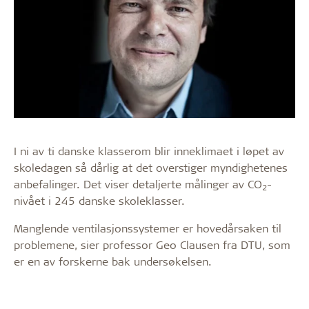
I ni av ti danske klasserom blir inneklimaet i løpet av
skoledagen så dårlig at det overstiger myndighetenes
anbefalinger. Det viser detaljerte målinger av CO
-
2
nivået i 245 danske skoleklasser.
Manglende ventilasjonssystemer er hovedårsaken til
problemene, sier professor Geo Clausen fra DTU, som
er en av forskerne bak undersøkelsen.