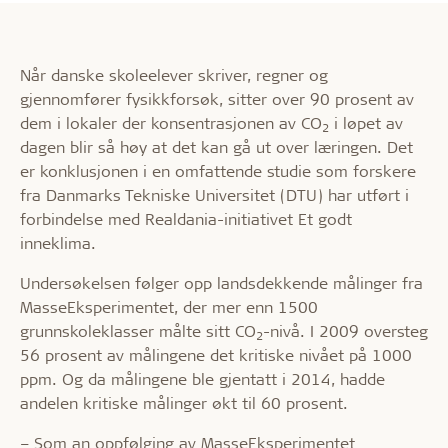
Når danske skoleelever skriver, regner og
gjennomfører fysikkforsøk, sitter over 90 prosent av
dem i lokaler der konsentrasjonen av CO
i løpet av
2
dagen blir så høy at det kan gå ut over læringen. Det
er konklusjonen i en omfattende studie som forskere
fra Danmarks Tekniske Universitet (DTU) har utført i
forbindelse med Realdania-initiativet Et godt
inneklima.
Undersøkelsen følger opp landsdekkende målinger fra
MasseEksperimentet, der mer enn 1500
grunnskoleklasser målte sitt CO
-nivå. I 2009 oversteg
2
56 prosent av målingene det kritiske nivået på 1000
ppm. Og da målingene ble gjentatt i 2014, hadde
andelen kritiske målinger økt til 60 prosent.
– Som an oppfølging av MasseEksperimentet