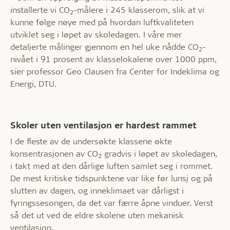
installerte vi CO
-målere i 245 klasserom, slik at vi
2
kunne følge nøye med på hvordan luftkvaliteten
utviklet seg i løpet av skoledagen. I våre mer
detaljerte målinger gjennom en hel uke nådde CO
-
2
nivået i 91 prosent av klasselokalene over 1000 ppm,
sier professor Geo Clausen fra Center for Indeklima og
Energi, DTU.
Skoler uten ventilasjon er hardest rammet
I de fleste av de undersøkte klassene økte
konsentrasjonen av CO
gradvis i løpet av skoledagen,
2
i takt med at den dårlige luften samlet seg i rommet.
De mest kritiske tidspunktene var like før lunsj og på
slutten av dagen, og inneklimaet var dårligst i
fyringssesongen, da det var færre åpne vinduer. Verst
så det ut ved de eldre skolene uten mekanisk
ventilasjon.