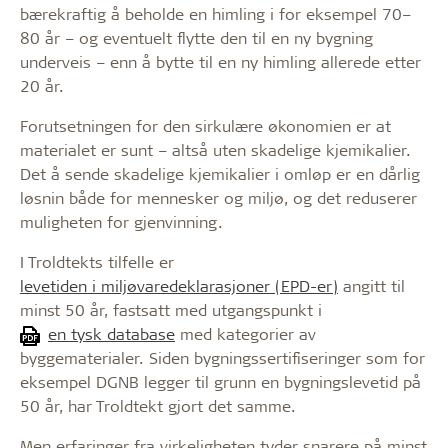
bærekraftig å beholde en himling i for eksempel 70–
80 år – og eventuelt flytte den til en ny bygning
underveis – enn å bytte til en ny himling allerede etter
20 år.
Forutsetningen for den sirkulære økonomien er at
materialet er sunt – altså uten skadelige kjemikalier.
Det å sende skadelige kjemikalier i omløp er en dårlig
løsnin både for mennesker og miljø, og det reduserer
muligheten for gjenvinning.
I Troldtekts tilfelle er
levetiden i miljøvaredeklarasjoner (EPD-er)
angitt til
minst 50 år, fastsatt med utgangspunkt i
en tysk database
med kategorier av
byggematerialer. Siden bygningssertifiseringer som for
eksempel DGNB legger til grunn en bygningslevetid på
50 år, har Troldtekt gjort det samme.
Men erfaringer fra virkeligheten tyder snarere på minst