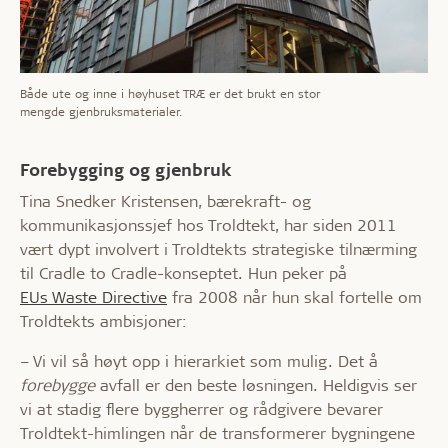
Både ute og inne i høyhuset TRÆ er det brukt en stor
mengde gjenbruksmaterialer.
Forebygging og gjenbruk
Tina Snedker Kristensen, bærekraft- og
kommunikasjonssjef hos Troldtekt, har siden 2011
vært dypt involvert i Troldtekts strategiske tilnærming
til Cradle to Cradle-konseptet. Hun peker på
EUs Waste Directive
fra 2008 når hun skal fortelle om
Troldtekts ambisjoner:
– Vi vil så høyt opp i hierarkiet som mulig. Det å
forebygge
avfall er den beste løsningen. Heldigvis ser
vi at stadig flere byggherrer og rådgivere bevarer
Troldtekt-himlingen når de transformerer bygningene