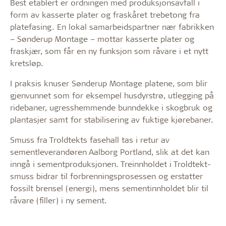
Best etablert er ordningen med produksjonsavfall i
form av kasserte plater og fraskåret trebetong fra
platefasing. En lokal samarbeidspartner nær fabrikken
– Sønderup Montage – mottar kasserte plater og
fraskjær, som får en ny funksjon som råvare i et nytt
kretsløp.
I praksis knuser Sønderup Montage platene, som blir
gjenvunnet som for eksempel husdyrstrø, utlegging på
ridebaner, ugresshemmende bunndekke i skogbruk og
plantasjer samt for stabilisering av fuktige kjørebaner.
Smuss fra Troldtekts fasehall tas i retur av
sementleverandøren Aalborg Portland, slik at det kan
inngå i sementproduksjonen. Treinnholdet i Troldtekt-
smuss bidrar til forbrenningsprosessen og erstatter
fossilt brensel (energi), mens sementinnholdet blir til
råvare (filler) i ny sement.