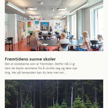
Fremtidens sunne skoler
Det er skolebarna som er fremtiden. Derfor må vi gi
dem de beste rammene for å utvikle seg og lære nye
ting. Her på temasiden kan du lese mer om
utfordringene – og få ekspertforslag til løsninger som
imøtekommer behovene for effektiv læring i et sunt
inneklima.