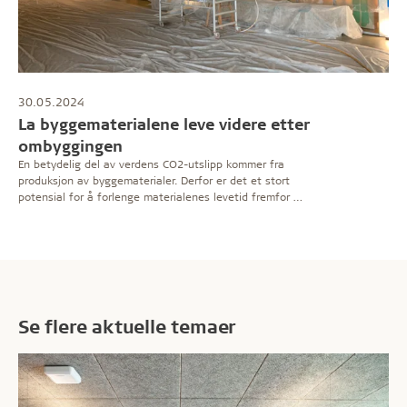
30.05.2024
La byggematerialene leve videre etter
ombyggingen
En betydelig del av verdens CO2-utslipp kommer fra
produksjon av byggematerialer. Derfor er det et stort
potensial for å forlenge materialenes levetid fremfor å
bytte til nye. Troldtekt akustikkplater har en levetid på
minst 50–70 år-og kan males uten at det reduserer de
akustiske egenskapene. Se hvordan gamle Troldtekt-
himlinger har fått nytt liv etter renovering og
ombygging.
Se flere aktuelle temaer