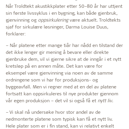
Når Troldtekt akustikkplater etter 50–80 år har uttjent
sin første livssyklus i en bygning, kan både gjenbruk,
gjenvinning og
oppsirkulering
være aktuelt. Troldtekts
sjaf for sirkulære løsninger, Darma Louise Duus,
forklarer:
– Når platene etter mange tiår har nådd en tilstand der
det ikke lenger gir mening å bevare eller direkte
gjenbruke dem, vil vi gjerne sikre at de inngår i et nytt
kretsløp på en annen måte. Det kan være for
eksempel være gjenvinning via noen av de samme
ordningene som vi har for produksjons- og
byggeavfall. Men vi regner med at en del av platene
fortsatt kan oppsirkuleres til nye produkter gjennom
vår egen produksjon – det vil si også få et
nytt liv
.
– Vi skal nå undersøke hvor stor andel av de
nedmonterte platene som typisk kan få et nytt liv.
Hele plater som er i fin stand, kan vi relativt enkelt