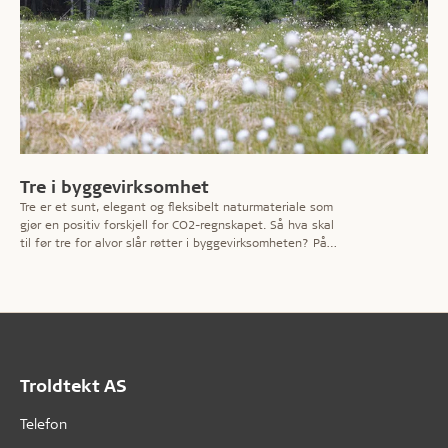
Tre i byggevirksomhet
Tre er et sunt, elegant og fleksibelt naturmateriale som
gjør en positiv forskjell for CO2-regnskapet. Så hva skal
til før tre for alvor slår røtter i byggevirksomheten? På
denne temasiden setter vi fokus på fordelene med
bygging i tre – og noen av barrierene mot å bygge mer i
tre.
Troldtekt AS
Telefon