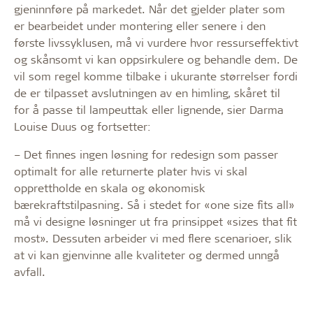
gjeninnføre på markedet. Når det gjelder plater som
er bearbeidet under montering eller senere i den
første livssyklusen, må vi vurdere hvor ressurseffektivt
og skånsomt vi kan oppsirkulere og behandle dem. De
vil som regel komme tilbake i ukurante størrelser fordi
de er tilpasset avslutningen av en himling, skåret til
for å passe til lampeuttak eller lignende, sier Darma
Louise Duus og fortsetter:
– Det finnes ingen løsning for redesign som passer
optimalt for alle returnerte plater hvis vi skal
opprettholde en skala og økonomisk
bærekraftstilpasning. Så i stedet for «one size fits all»
må vi designe løsninger ut fra prinsippet «sizes that fit
most». Dessuten arbeider vi med flere scenarioer, slik
at vi kan gjenvinne alle kvaliteter og dermed unngå
avfall.